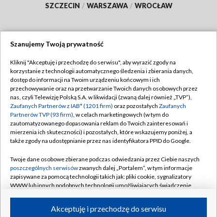
SZCZECIN
/
WARSZAWA
/
WROCŁAW
Szanujemy Twoją prywatność
Dołącz do nas:
Kliknij "Akceptuję i przechodzę do serwisu", aby wyrazić zgody na
korzystanie z technologii automatycznego śledzenia i zbierania danych,
TVP
dostęp do informacji na Twoim urządzeniu końcowym i ich
Abonament TVP
przechowywanie oraz na przetwarzanie Twoich danych osobowych przez
Regulamin TVP
nas, czyli Telewizję Polską S.A. w likwidacji (zwaną dalej również „TVP”),
Emisja w TVP
Zaufanych Partnerów z IAB* (1201 firm)
Polityka prywatności
oraz pozostałych
Zaufanych
Partnerów TVP (93 firm)
, w celach marketingowych (w tym do
Centrum informacji TVP
Moje zgody
zautomatyzowanego dopasowania reklam do Twoich zainteresowań i
mierzenia ich skuteczności) i pozostałych, które wskazujemy poniżej, a
Naziemna Telewizja Cyfrowa
Pomoc
także zgody na udostępnianie przez nas identyfikatora PPID do Google.
Sklep TVP
Biuro reklamy
Twoje dane osobowe zbierane podczas odwiedzania przez Ciebie naszych
Rada Programowa
poszczególnych serwisów
zwanych dalej „Portalem”, w tym informacje
Kontakt
zapisywane za pomocą technologii takich jak: pliki cookie, sygnalizatory
System NOS
WWW lub innych podobnych technologii umożliwiających świadczenie
dopasowanych i bezpiecznych usług, personalizację treści oraz reklam,
Informacje o nadawcy
Kanały
udostępnianie funkcji mediów społecznościowych oraz analizowanie
Akceptuję i przechodzę do serwisu
ruchu w Internecie.
Program dla prasy