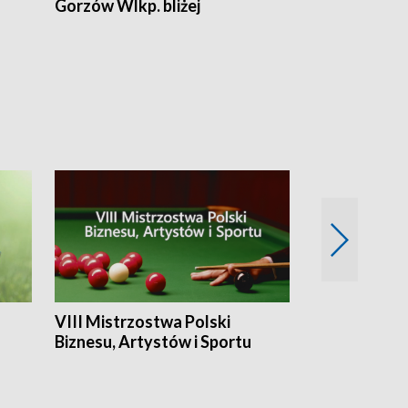
Gorzów Wlkp. bliżej
Lubuskie bliż
VIII Mistrzostwa Polski
Cztery kwar
Biznesu, Artystów i Sportu