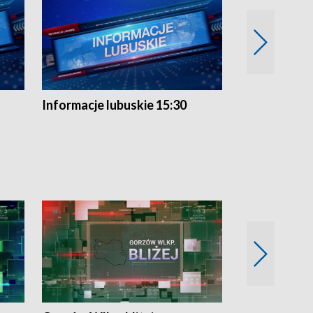
Informacje lubuskie 15:30
Przegląd ty