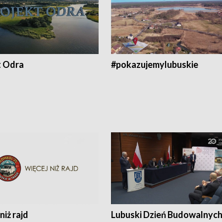
t Odra
#pokazujemylubuskie
niż rajd
Lubuski Dzień Budowalnyc