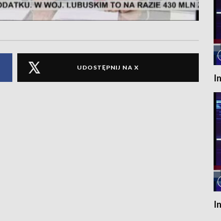
UDOSTĘPNIJ NA X
I
I