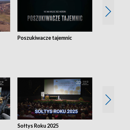
Poszukiwacze tajemnic
Kostrzyn na 
h
Sołtys Roku 2025
20 lat minęł