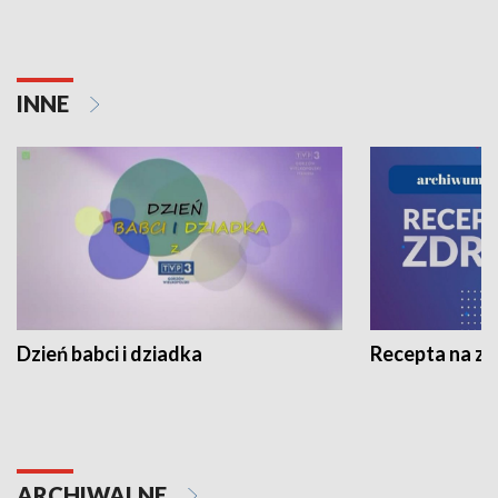
INNE
Dzień babci i dziadka
Recepta na z
ARCHIWALNE