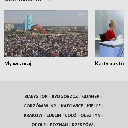
My wczoraj
Karty na stół:
BIAŁYSTOK
/
BYDGOSZCZ
/
GDAŃSK
/
GORZÓW WLKP.
/
KATOWICE
/
KIELCE
/
KRAKÓW
/
LUBLIN
/
ŁÓDŹ
/
OLSZTYN
/
OPOLE
/
POZNAŃ
/
RZESZÓW
/