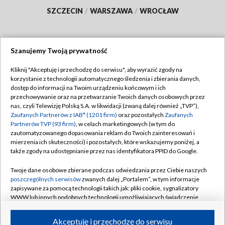
SZCZECIN
/
WARSZAWA
/
WROCŁAW
Szanujemy Twoją prywatność
Dołącz do nas:
Kliknij "Akceptuję i przechodzę do serwisu", aby wyrazić zgody na
korzystanie z technologii automatycznego śledzenia i zbierania danych,
TVP
dostęp do informacji na Twoim urządzeniu końcowym i ich
Abonament TVP
przechowywanie oraz na przetwarzanie Twoich danych osobowych przez
Regulamin TVP
nas, czyli Telewizję Polską S.A. w likwidacji (zwaną dalej również „TVP”),
Emisja w TVP
Polityka prywatności
Zaufanych Partnerów z IAB* (1201 firm)
oraz pozostałych
Zaufanych
Partnerów TVP (93 firm)
, w celach marketingowych (w tym do
Centrum informacji TVP
Moje zgody
zautomatyzowanego dopasowania reklam do Twoich zainteresowań i
mierzenia ich skuteczności) i pozostałych, które wskazujemy poniżej, a
Naziemna Telewizja Cyfrowa
Pomoc
także zgody na udostępnianie przez nas identyfikatora PPID do Google.
Sklep TVP
Biuro reklamy
Twoje dane osobowe zbierane podczas odwiedzania przez Ciebie naszych
Rada Programowa
Kontakt
poszczególnych serwisów
zwanych dalej „Portalem”, w tym informacje
zapisywane za pomocą technologii takich jak: pliki cookie, sygnalizatory
System NOS
WWW lub innych podobnych technologii umożliwiających świadczenie
dopasowanych i bezpiecznych usług, personalizację treści oraz reklam,
Informacje o nadawcy
Kanały
udostępnianie funkcji mediów społecznościowych oraz analizowanie
Akceptuję i przechodzę do serwisu
ruchu w Internecie.