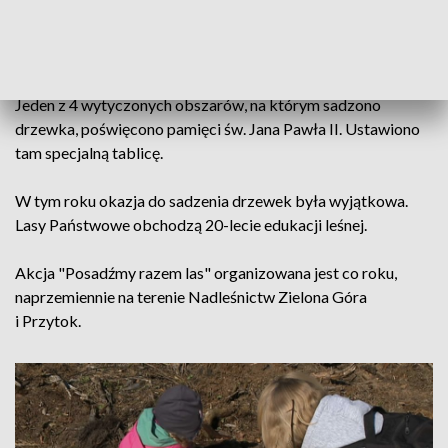
sami ochotnicy. A tych nie brakowało. Kilkaset osób z
zapałem pracowało w 4 wytyczonych miejscach. Posadzili
sosny, klony, lipy i dęby.
Jeden z 4 wytyczonych obszarów, na którym sadzono
drzewka, poświęcono pamięci św. Jana Pawła II. Ustawiono
tam specjalną tablicę.
W tym roku okazja do sadzenia drzewek była wyjątkowa.
Lasy Państwowe obchodzą 20-lecie edukacji leśnej.
Akcja "Posadźmy razem las" organizowana jest co roku,
naprzemiennie na terenie Nadleśnictw Zielona Góra
i Przytok.