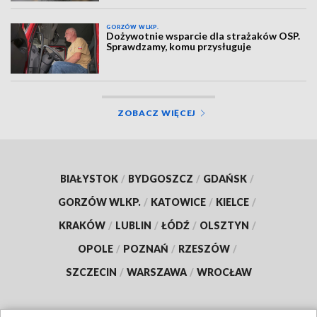
GORZÓW WLKP.
Dożywotnie wsparcie dla strażaków OSP.
Sprawdzamy, komu przysługuje
ZOBACZ WIĘCEJ
BIAŁYSTOK
/
BYDGOSZCZ
/
GDAŃSK
/
GORZÓW WLKP.
/
KATOWICE
/
KIELCE
/
KRAKÓW
/
LUBLIN
/
ŁÓDŹ
/
OLSZTYN
/
OPOLE
/
POZNAŃ
/
RZESZÓW
/
SZCZECIN
/
WARSZAWA
/
WROCŁAW