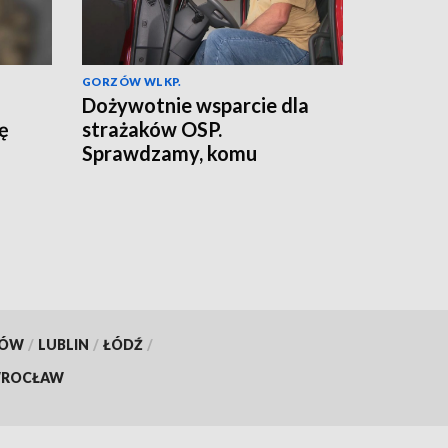
GORZÓW WLKP.
Dożywotnie wsparcie dla
ię
strażaków OSP.
Sprawdzamy, komu
przysługuje
KÓW
/
LUBLIN
/
ŁÓDŹ
/
ROCŁAW