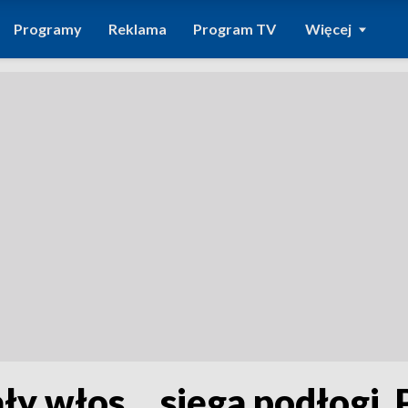
Programy
Reklama
Program TV
Więcej
ły włos… sięga podłogi. P