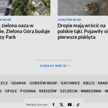
 WLKP.
GORZÓW WLKP.
zielona oaza w
Dropie mają wrócić na
ie. Zielona Góra buduje
polskie łąki. Pojawiły s
zy Park
pierwsze pisklęta
ZOBACZ WIĘCEJ
SZCZ
/
GDAŃSK
/
GORZÓW WLKP.
/
KATOWICE
/
KIELCE
/
KRA
N
/
OPOLE
/
POZNAŃ
/
RZESZÓW
/
SZCZECIN
/
WARSZAWA
/
W
Dołącz do nas: