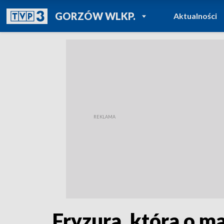
POWRÓT DO
GORZÓW WLKP.
Aktualności
TVP REGIONY
Fryzura, która o ma