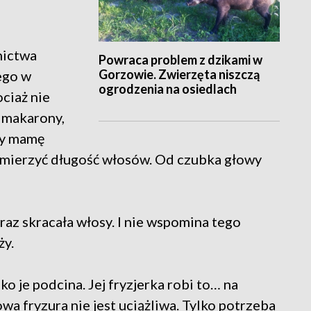
nictwa
Powraca problem z dzikami w
Gorzowie. Zwierzęta niszczą
ego w
ogrodzenia na osiedlach
ciaż nie
 makarony,
my mamę
 zmierzyć długość włosów. Od czubka głowy
raz skracała włosy. I nie wspomina tego
ży.
lko je podcina. Jej fryzjerka robi to… na
a fryzura nie jest uciążliwa. Tylko potrzeba