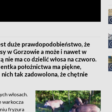
jest duże prawdopodobieństwo, że
osy w Gorzowie a może i nawet w
 nie ma co dzielić włosa na czworo.
udentka położnictwa ma piękne,
z nich tak zadowolona, że chętnie
ych włosach.
e warkocza
niu fryzura