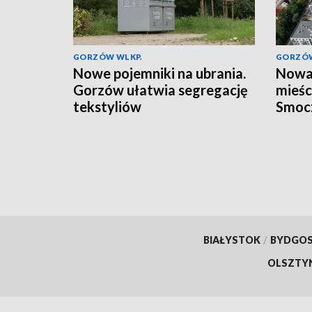
GORZÓW WLKP.
GORZÓW
Nowe pojemniki na ubrania.
Nowa 
Gorzów ułatwia segregację
mieśc
tekstyliów
Smoc
BIAŁYSTOK
/
BYDGO
OLSZTY