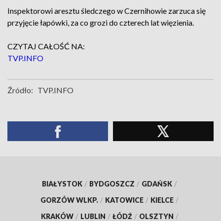
Inspektorowi aresztu śledczego w Czernihowie zarzuca się
przyjęcie łapówki, za co grozi do czterech lat więzienia.
CZYTAJ CAŁOŚĆ NA:
TVP.INFO
Źródło:
TVP.INFO
BIAŁYSTOK
/
BYDGOSZCZ
/
GDAŃSK
/
GORZÓW WLKP.
/
KATOWICE
/
KIELCE
/
KRAKÓW
/
LUBLIN
/
ŁÓDŹ
/
OLSZTYN
/