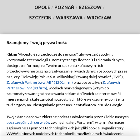
OPOLE
/
POZNAŃ
/
RZESZÓW
/
SZCZECIN
/
WARSZAWA
/
WROCŁAW
Szanujemy Twoją prywatność
Dołącz do nas:
Kliknij "Akceptuję i przechodzę do serwisu", aby wyrazić zgody na
korzystanie z technologii automatycznego śledzenia i zbierania danych,
TVP
dostęp do informacji na Twoim urządzeniu końcowym i ich
Abonament TVP
przechowywanie oraz na przetwarzanie Twoich danych osobowych przez
Regulamin TVP
nas, czyli Telewizję Polską S.A. w likwidacji (zwaną dalej również „TVP”),
Emisja w TVP
Zaufanych Partnerów z IAB* (1201 firm)
Polityka prywatności
oraz pozostałych
Zaufanych
Partnerów TVP (93 firm)
, w celach marketingowych (w tym do
Centrum informacji TVP
Moje zgody
zautomatyzowanego dopasowania reklam do Twoich zainteresowań i
mierzenia ich skuteczności) i pozostałych, które wskazujemy poniżej, a
Naziemna Telewizja Cyfrowa
Pomoc
także zgody na udostępnianie przez nas identyfikatora PPID do Google.
Sklep TVP
Biuro reklamy
Twoje dane osobowe zbierane podczas odwiedzania przez Ciebie naszych
Rada Programowa
poszczególnych serwisów
zwanych dalej „Portalem”, w tym informacje
Kontakt
zapisywane za pomocą technologii takich jak: pliki cookie, sygnalizatory
System NOS
WWW lub innych podobnych technologii umożliwiających świadczenie
dopasowanych i bezpiecznych usług, personalizację treści oraz reklam,