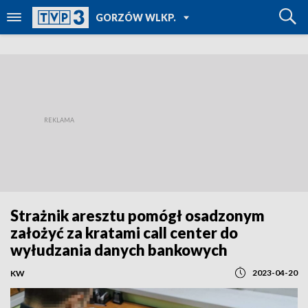
POWRÓT DO
GORZÓW WLKP.
TVP REGIONY
Strażnik aresztu pomógł osadzonym
założyć za kratami call center do
wyłudzania danych bankowych
2023-04-20
KW