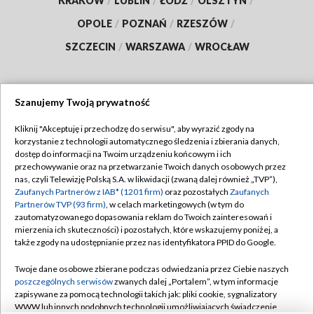
KRAKÓW
/
LUBLIN
/
ŁÓDŹ
/
OLSZTYN
/
OPOLE
/
POZNAŃ
/
RZESZÓW
/
SZCZECIN
/
WARSZAWA
/
WROCŁAW
Szanujemy Twoją prywatność
Dołącz do nas:
Kliknij "Akceptuję i przechodzę do serwisu", aby wyrazić zgody na
korzystanie z technologii automatycznego śledzenia i zbierania danych,
TVP
dostęp do informacji na Twoim urządzeniu końcowym i ich
Abonament TVP
przechowywanie oraz na przetwarzanie Twoich danych osobowych przez
Regulamin TVP
nas, czyli Telewizję Polską S.A. w likwidacji (zwaną dalej również „TVP”),
Emisja w TVP
Zaufanych Partnerów z IAB* (1201 firm)
Polityka prywatności
oraz pozostałych
Zaufanych
Partnerów TVP (93 firm)
, w celach marketingowych (w tym do
Centrum informacji TVP
Moje zgody
zautomatyzowanego dopasowania reklam do Twoich zainteresowań i
mierzenia ich skuteczności) i pozostałych, które wskazujemy poniżej, a
Naziemna Telewizja Cyfrowa
Pomoc
także zgody na udostępnianie przez nas identyfikatora PPID do Google.
Sklep TVP
Biuro reklamy
Twoje dane osobowe zbierane podczas odwiedzania przez Ciebie naszych
Rada Programowa
poszczególnych serwisów
zwanych dalej „Portalem”, w tym informacje
Kontakt
zapisywane za pomocą technologii takich jak: pliki cookie, sygnalizatory
System NOS
WWW lub innych podobnych technologii umożliwiających świadczenie