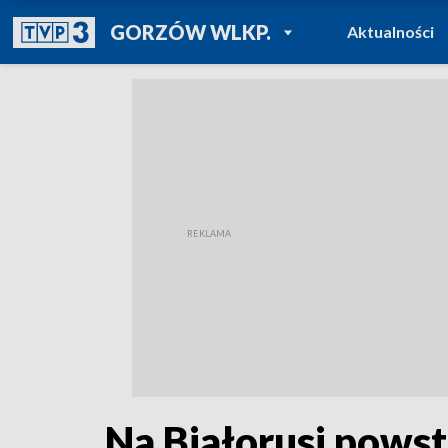
POWRÓT DO
GORZÓW WLKP.
Aktualności
TVP REGIONY
Na Białorusi pows