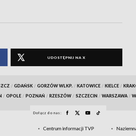
UDOSTĘPNIJ NA X
SZCZ
/
GDAŃSK
/
GORZÓW WLKP.
/
KATOWICE
/
KIELCE
/
KRA
N
/
OPOLE
/
POZNAŃ
/
RZESZÓW
/
SZCZECIN
/
WARSZAWA
/
W
Dołącz do nas:
Centrum informacji TVP
Naziemna