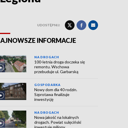
UDOSTĘPNIJ:
AJNOWSZE INFORMACJE
NA DROGACH
100-letnia droga doczeka się
remontu. Wschowa
przebuduje ul. Garbarską
GOSPODARKA
Nowy dom dla 40 rodzin.
Szprotawa finalizuje
inwestycję
NA DROGACH
Nowa jakość na lokalnych
drogach. Powiat sulęciński
inwestuje miliony