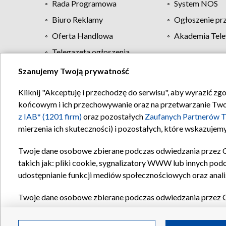
Rada Programowa
System NOS
Biuro Reklamy
Ogłoszenie pr
Oferta Handlowa
Akademia Tele
Telegazeta ogłoszenia
Szanujemy Twoją prywatność
Regulamin TVP
Kliknij "Akceptuję i przechodzę do serwisu", aby wyrazić zg
końcowym i ich przechowywanie oraz na przetwarzanie Twoich
z IAB* (1201 firm)
oraz pozostałych
Zaufanych Partnerów T
mierzenia ich skuteczności) i pozostałych, które wskazujemy
Twoje dane osobowe zbierane podczas odwiedzania przez 
takich jak: pliki cookie, sygnalizatory WWW lub innych pod
udostępnianie funkcji mediów społecznościowych oraz anali
Twoje dane osobowe zbierane podczas odwiedzania przez 
plików cookie, informacje o Twoich wyszukiwaniach w serwi
Partnerów TVP
dla realizacji następujących celów i funkc