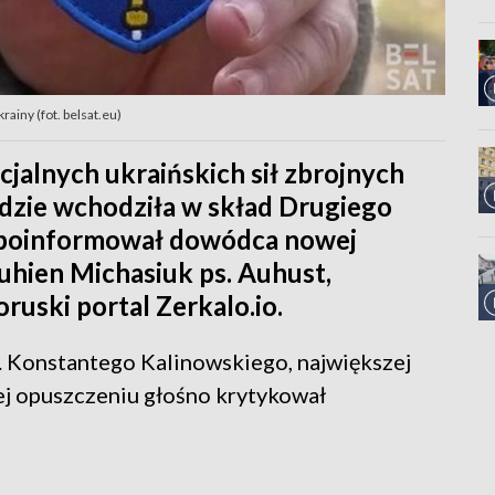
iny (fot. belsat.eu)
cjalnych ukraińskich sił zbrojnych
ędzie wchodziła w skład Drugiego
poinformował dowódca nowej
auhien Michasiuk ps. Auhust,
ruski portal Zerkalo.io.
m. Konstantego Kalinowskiego, największej
jej opuszczeniu głośno krytykował