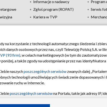
Informacje o nadawcy
Program d
zetargowe
Zgłoś program (ROPAT)
Serwis fo
wizyjna
Kariera w TVP
Merchandi
Polityka prywatności
Moje zgody
Pomoc
Biuro re
ody na korzystanie z technologii automatycznego śledzenia i zbie
 danych osobowych przez nas, czyli Telewizję Polską S.A. w likw
VP (93 firm)
, w celach marketingowych (w tym do zautomatyzow
 poniżej, a także zgody na udostępnianie przez nas identyfikator
Ciebie naszych
poszczególnych serwisów
zwanych dalej „Portalem
obnych technologii umożliwiających świadczenie dopasowanych i be
zowanie ruchu w Internecie.
Ciebie
poszczególnych serwisów
na Portalu, takie jak adresy IP, 
sach Portalu czy historia odwiedzin będą przetwarzane przez TV
ji: przechowywania informacji na urządzeniu lub dostęp do nich,
©2026 Telewizja Polska S.A. w likwidacji