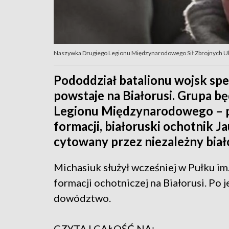
Naszywka Drugiego Legionu Międzynarodowego Sił Zbrojnych Ukra
Pododdział batalionu wojsk spe
powstaje na Białorusi. Grupa b
Legionu Międzynarodowego – 
formacji, białoruski ochotnik J
cytowany przez niezależny biało
Michasiuk służył wcześniej w Pułku i
formacji ochotniczej na Białorusi. Po 
dowództwo.
CZYTAJ CAŁOŚĆ NA: