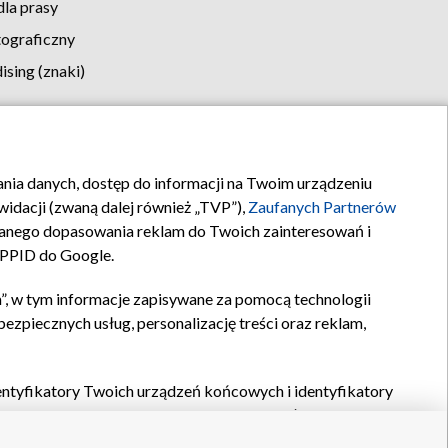
la prasy
tograficzny
sing (znaki)
klamy
Kontakt
rania danych, dostęp do informacji na Twoim urządzeniu
idacji (zwaną dalej również „TVP”),
Zaufanych Partnerów
anego dopasowania reklam do Twoich zainteresowań i
a PPID do Google.
”, w tym informacje zapisywane za pomocą technologii
zpiecznych usług, personalizację treści oraz reklam,
identyfikatory Twoich urządzeń końcowych i identyfikatory
P,
Zaufanych Partnerów z IAB
oraz pozostałych
Zaufanych
 wyboru podstawowych reklam, wyboru spersonalizowanych