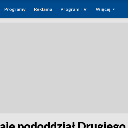
Programy
Reklama
Program TV
Więcej
taje pododdział Drugiego