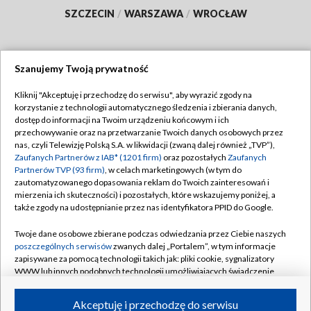
SZCZECIN
/
WARSZAWA
/
WROCŁAW
Szanujemy Twoją prywatność
Dołącz do nas:
Kliknij "Akceptuję i przechodzę do serwisu", aby wyrazić zgody na
korzystanie z technologii automatycznego śledzenia i zbierania danych,
TVP
dostęp do informacji na Twoim urządzeniu końcowym i ich
Abonament TVP
przechowywanie oraz na przetwarzanie Twoich danych osobowych przez
Regulamin TVP
nas, czyli Telewizję Polską S.A. w likwidacji (zwaną dalej również „TVP”),
Emisja w TVP
Zaufanych Partnerów z IAB* (1201 firm)
Polityka prywatności
oraz pozostałych
Zaufanych
Partnerów TVP (93 firm)
, w celach marketingowych (w tym do
Centrum informacji TVP
Moje zgody
zautomatyzowanego dopasowania reklam do Twoich zainteresowań i
mierzenia ich skuteczności) i pozostałych, które wskazujemy poniżej, a
Naziemna Telewizja Cyfrowa
Pomoc
także zgody na udostępnianie przez nas identyfikatora PPID do Google.
Sklep TVP
Biuro reklamy
Twoje dane osobowe zbierane podczas odwiedzania przez Ciebie naszych
Rada Programowa
poszczególnych serwisów
zwanych dalej „Portalem”, w tym informacje
Kontakt
zapisywane za pomocą technologii takich jak: pliki cookie, sygnalizatory
System NOS
WWW lub innych podobnych technologii umożliwiających świadczenie
dopasowanych i bezpiecznych usług, personalizację treści oraz reklam,
Informacje o nadawcy
Kanały
udostępnianie funkcji mediów społecznościowych oraz analizowanie
Akceptuję i przechodzę do serwisu
ruchu w Internecie.
Program dla prasy