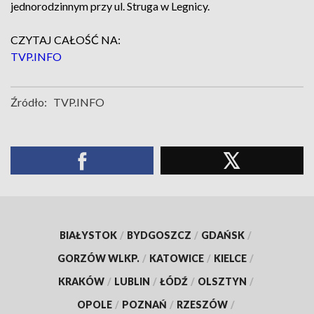
jednorodzinnym przy ul. Struga w Legnicy.
CZYTAJ CAŁOŚĆ NA:
TVP.INFO
Źródło:
TVP.INFO
BIAŁYSTOK
/
BYDGOSZCZ
/
GDAŃSK
/
GORZÓW WLKP.
/
KATOWICE
/
KIELCE
/
KRAKÓW
/
LUBLIN
/
ŁÓDŹ
/
OLSZTYN
/
OPOLE
/
POZNAŃ
/
RZESZÓW
/