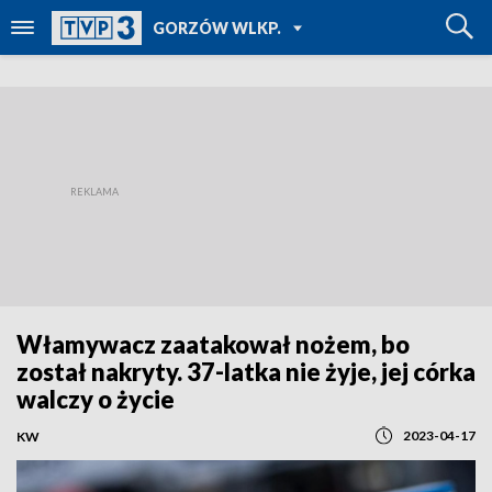
POWRÓT DO
GORZÓW WLKP.
TVP REGIONY
Włamywacz zaatakował nożem, bo
został nakryty. 37-latka nie żyje, jej córka
walczy o życie
2023-04-17
KW