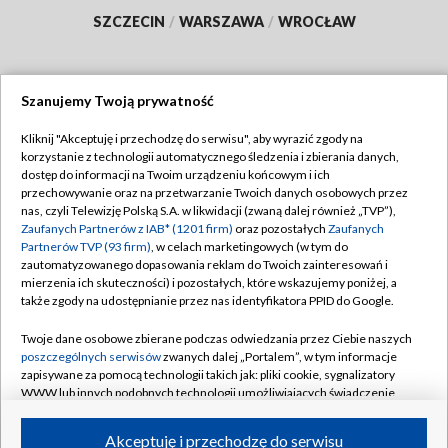
SZCZECIN
/
WARSZAWA
/
WROCŁAW
Szanujemy Twoją prywatność
Dołącz do nas:
Kliknij "Akceptuję i przechodzę do serwisu", aby wyrazić zgody na
korzystanie z technologii automatycznego śledzenia i zbierania danych,
TVP
dostęp do informacji na Twoim urządzeniu końcowym i ich
Abonament TVP
przechowywanie oraz na przetwarzanie Twoich danych osobowych przez
Regulamin TVP
nas, czyli Telewizję Polską S.A. w likwidacji (zwaną dalej również „TVP”),
Emisja w TVP
Polityka prywatności
Zaufanych Partnerów z IAB* (1201 firm)
oraz pozostałych
Zaufanych
Partnerów TVP (93 firm)
, w celach marketingowych (w tym do
Centrum informacji TVP
Moje zgody
zautomatyzowanego dopasowania reklam do Twoich zainteresowań i
mierzenia ich skuteczności) i pozostałych, które wskazujemy poniżej, a
Naziemna Telewizja Cyfrowa
Pomoc
także zgody na udostępnianie przez nas identyfikatora PPID do Google.
Sklep TVP
Biuro reklamy
Twoje dane osobowe zbierane podczas odwiedzania przez Ciebie naszych
Rada Programowa
Kontakt
poszczególnych serwisów
zwanych dalej „Portalem”, w tym informacje
zapisywane za pomocą technologii takich jak: pliki cookie, sygnalizatory
System NOS
WWW lub innych podobnych technologii umożliwiających świadczenie
dopasowanych i bezpiecznych usług, personalizację treści oraz reklam,
Informacje o nadawcy
Kanały
udostępnianie funkcji mediów społecznościowych oraz analizowanie
Akceptuję i przechodzę do serwisu
ruchu w Internecie.