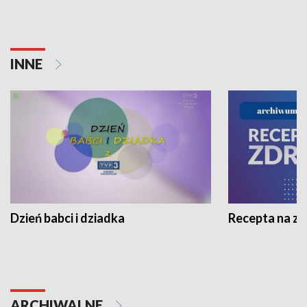
INNE
Dzień babci i dziadka
Recepta na z
ARCHIWALNE