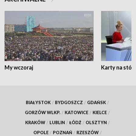
My wczoraj
Karty na stół:
BIAŁYSTOK
/
BYDGOSZCZ
/
GDAŃSK
/
GORZÓW WLKP.
/
KATOWICE
/
KIELCE
/
KRAKÓW
/
LUBLIN
/
ŁÓDŹ
/
OLSZTYN
/
OPOLE
/
POZNAŃ
/
RZESZÓW
/