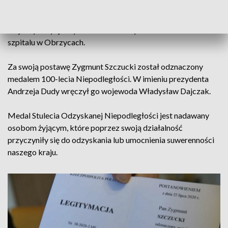
Zygmunt Szczucki jest znany w okolicy od lat. W stanie
wojennym był jednym z trzech założycieli Solidarności w
szpitalu w Obrzycach.
Za swoją postawę Zygmunt Szczucki został odznaczony
medalem 100-lecia Niepodległości. W imieniu prezydenta
Andrzeja Dudy wręczył go wojewoda Władysław Dajczak.
Medal Stulecia Odzyskanej Niepodległości jest nadawany
osobom żyjącym, które poprzez swoją działalność
przyczyniły się do odzyskania lub umocnienia suwerenności
naszego kraju.