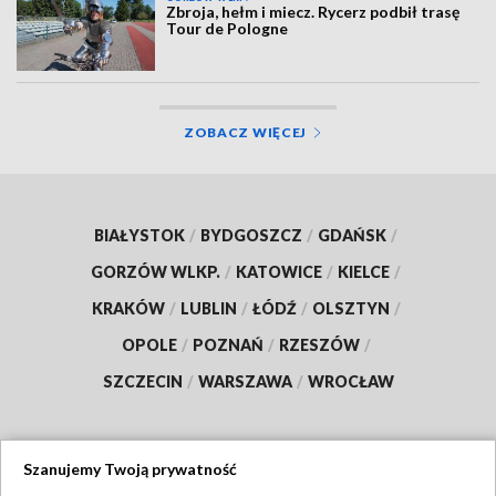
Zbroja, hełm i miecz. Rycerz podbił trasę
Tour de Pologne
ZOBACZ WIĘCEJ
BIAŁYSTOK
/
BYDGOSZCZ
/
GDAŃSK
/
GORZÓW WLKP.
/
KATOWICE
/
KIELCE
/
KRAKÓW
/
LUBLIN
/
ŁÓDŹ
/
OLSZTYN
/
OPOLE
/
POZNAŃ
/
RZESZÓW
/
SZCZECIN
/
WARSZAWA
/
WROCŁAW
Szanujemy Twoją prywatność
Dołącz do nas: