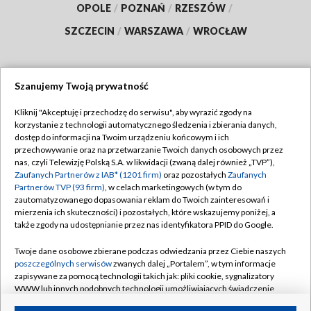
OPOLE
/
POZNAŃ
/
RZESZÓW
/
SZCZECIN
/
WARSZAWA
/
WROCŁAW
Szanujemy Twoją prywatność
Dołącz do nas:
Kliknij "Akceptuję i przechodzę do serwisu", aby wyrazić zgody na
korzystanie z technologii automatycznego śledzenia i zbierania danych,
TVP
dostęp do informacji na Twoim urządzeniu końcowym i ich
Abonament TVP
przechowywanie oraz na przetwarzanie Twoich danych osobowych przez
Regulamin TVP
nas, czyli Telewizję Polską S.A. w likwidacji (zwaną dalej również „TVP”),
Emisja w TVP
Zaufanych Partnerów z IAB* (1201 firm)
Polityka prywatności
oraz pozostałych
Zaufanych
Partnerów TVP (93 firm)
, w celach marketingowych (w tym do
Centrum informacji TVP
Moje zgody
zautomatyzowanego dopasowania reklam do Twoich zainteresowań i
mierzenia ich skuteczności) i pozostałych, które wskazujemy poniżej, a
Naziemna Telewizja Cyfrowa
Pomoc
także zgody na udostępnianie przez nas identyfikatora PPID do Google.
Sklep TVP
Biuro reklamy
Twoje dane osobowe zbierane podczas odwiedzania przez Ciebie naszych
Rada Programowa
poszczególnych serwisów
zwanych dalej „Portalem”, w tym informacje
Kontakt
zapisywane za pomocą technologii takich jak: pliki cookie, sygnalizatory
System NOS
WWW lub innych podobnych technologii umożliwiających świadczenie
dopasowanych i bezpiecznych usług, personalizację treści oraz reklam,
Informacje o nadawcy
Kanały