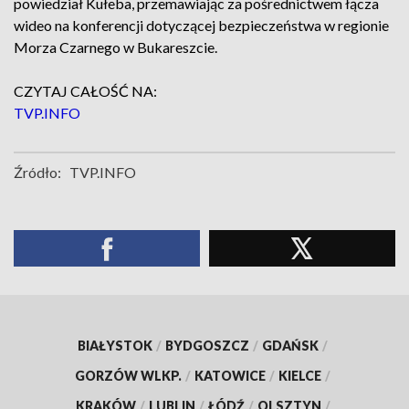
powiedział Kułeba, przemawiając za pośrednictwem łącza
wideo na konferencji dotyczącej bezpieczeństwa w regionie
Morza Czarnego w Bukareszcie.
CZYTAJ CAŁOŚĆ NA:
TVP.INFO
Źródło:
TVP.INFO
BIAŁYSTOK
/
BYDGOSZCZ
/
GDAŃSK
/
GORZÓW WLKP.
/
KATOWICE
/
KIELCE
/
KRAKÓW
/
LUBLIN
/
ŁÓDŹ
/
OLSZTYN
/