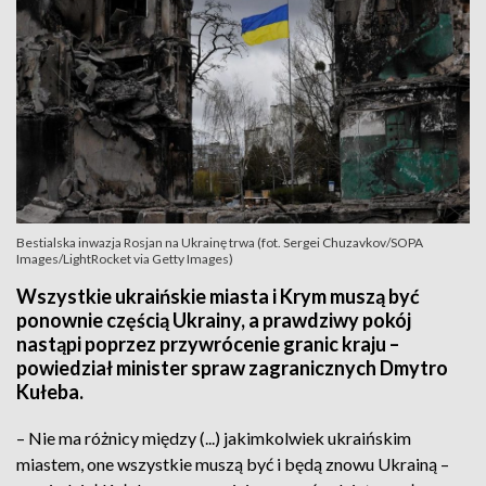
Bestialska inwazja Rosjan na Ukrainę trwa (fot. Sergei Chuzavkov/SOPA
Images/LightRocket via Getty Images)
Wszystkie ukraińskie miasta i Krym muszą być
ponownie częścią Ukrainy, a prawdziwy pokój
nastąpi poprzez przywrócenie granic kraju –
powiedział minister spraw zagranicznych Dmytro
Kułeba.
– Nie ma różnicy między (...) jakimkolwiek ukraińskim
miastem, one wszystkie muszą być i będą znowu Ukrainą –