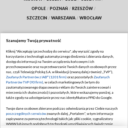
OPOLE
/
POZNAŃ
/
RZESZÓW
/
SZCZECIN
/
WARSZAWA
/
WROCŁAW
Szanujemy Twoją prywatność
Dołącz do nas:
Kliknij "Akceptuję i przechodzę do serwisu", aby wyrazić zgody na
korzystanie z technologii automatycznego śledzenia i zbierania danych,
TVP
dostęp do informacji na Twoim urządzeniu końcowym i ich
Abonament TVP
przechowywanie oraz na przetwarzanie Twoich danych osobowych przez
Regulamin TVP
nas, czyli Telewizję Polską S.A. w likwidacji (zwaną dalej również „TVP”),
Emisja w TVP
Zaufanych Partnerów z IAB* (1201 firm)
Polityka prywatności
oraz pozostałych
Zaufanych
Partnerów TVP (93 firm)
, w celach marketingowych (w tym do
Centrum informacji TVP
Moje zgody
zautomatyzowanego dopasowania reklam do Twoich zainteresowań i
mierzenia ich skuteczności) i pozostałych, które wskazujemy poniżej, a
Naziemna Telewizja Cyfrowa
Pomoc
także zgody na udostępnianie przez nas identyfikatora PPID do Google.
Sklep TVP
Biuro reklamy
Twoje dane osobowe zbierane podczas odwiedzania przez Ciebie naszych
Rada Programowa
poszczególnych serwisów
zwanych dalej „Portalem”, w tym informacje
Kontakt
zapisywane za pomocą technologii takich jak: pliki cookie, sygnalizatory
System NOS
WWW lub innych podobnych technologii umożliwiających świadczenie