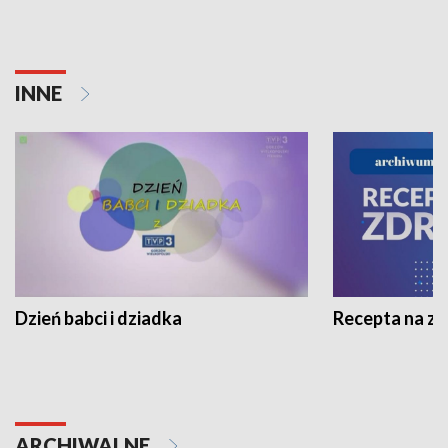
INNE
Dzień babci i dziadka
Recepta na z
ARCHIWALNE