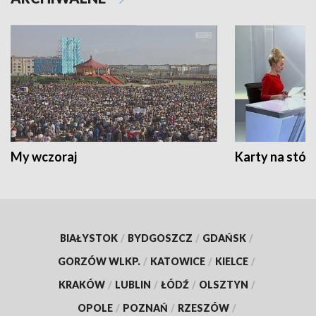
My wczoraj
Karty na stół:
BIAŁYSTOK
/
BYDGOSZCZ
/
GDAŃSK
/
GORZÓW WLKP.
/
KATOWICE
/
KIELCE
/
KRAKÓW
/
LUBLIN
/
ŁÓDŹ
/
OLSZTYN
/
OPOLE
/
POZNAŃ
/
RZESZÓW
/