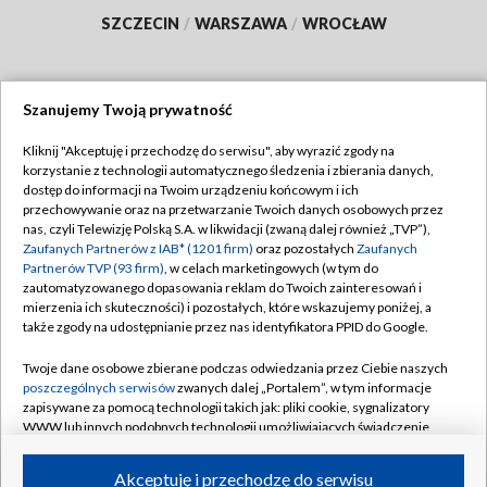
SZCZECIN
/
WARSZAWA
/
WROCŁAW
Szanujemy Twoją prywatność
Dołącz do nas:
Kliknij "Akceptuję i przechodzę do serwisu", aby wyrazić zgody na
korzystanie z technologii automatycznego śledzenia i zbierania danych,
TVP
dostęp do informacji na Twoim urządzeniu końcowym i ich
Abonament TVP
przechowywanie oraz na przetwarzanie Twoich danych osobowych przez
Regulamin TVP
nas, czyli Telewizję Polską S.A. w likwidacji (zwaną dalej również „TVP”),
Emisja w TVP
Polityka prywatności
Zaufanych Partnerów z IAB* (1201 firm)
oraz pozostałych
Zaufanych
Partnerów TVP (93 firm)
, w celach marketingowych (w tym do
Centrum informacji TVP
Moje zgody
zautomatyzowanego dopasowania reklam do Twoich zainteresowań i
mierzenia ich skuteczności) i pozostałych, które wskazujemy poniżej, a
Naziemna Telewizja Cyfrowa
Pomoc
także zgody na udostępnianie przez nas identyfikatora PPID do Google.
Sklep TVP
Biuro reklamy
Twoje dane osobowe zbierane podczas odwiedzania przez Ciebie naszych
Rada Programowa
Kontakt
poszczególnych serwisów
zwanych dalej „Portalem”, w tym informacje
zapisywane za pomocą technologii takich jak: pliki cookie, sygnalizatory
System NOS
WWW lub innych podobnych technologii umożliwiających świadczenie
dopasowanych i bezpiecznych usług, personalizację treści oraz reklam,
Informacje o nadawcy
Kanały
udostępnianie funkcji mediów społecznościowych oraz analizowanie
Akceptuję i przechodzę do serwisu
ruchu w Internecie.