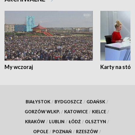
My wczoraj
Karty na stół:
BIAŁYSTOK
/
BYDGOSZCZ
/
GDAŃSK
/
GORZÓW WLKP.
/
KATOWICE
/
KIELCE
/
KRAKÓW
/
LUBLIN
/
ŁÓDŹ
/
OLSZTYN
/
OPOLE
/
POZNAŃ
/
RZESZÓW
/