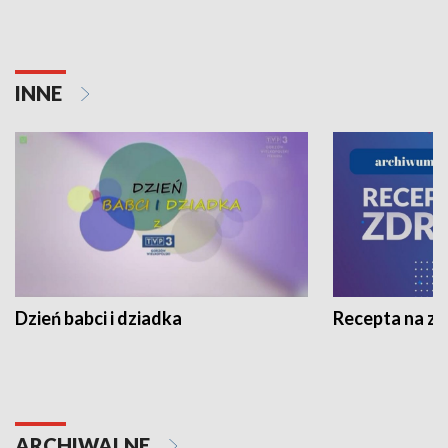
INNE
Dzień babci i dziadka
Recepta na z
ARCHIWALNE