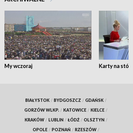
My wczoraj
Karty na stół:
BIAŁYSTOK
/
BYDGOSZCZ
/
GDAŃSK
/
GORZÓW WLKP.
/
KATOWICE
/
KIELCE
/
KRAKÓW
/
LUBLIN
/
ŁÓDŹ
/
OLSZTYN
/
OPOLE
/
POZNAŃ
/
RZESZÓW
/