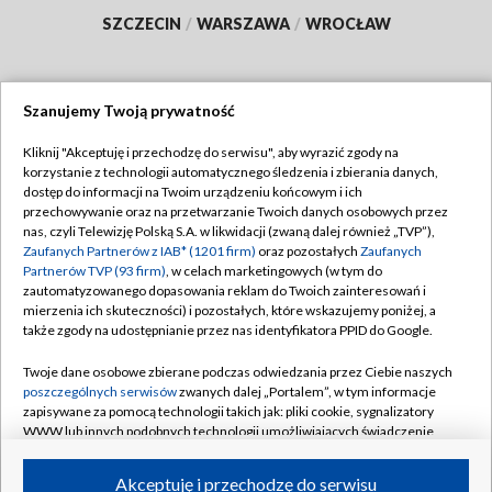
SZCZECIN
/
WARSZAWA
/
WROCŁAW
Szanujemy Twoją prywatność
Dołącz do nas:
Kliknij "Akceptuję i przechodzę do serwisu", aby wyrazić zgody na
korzystanie z technologii automatycznego śledzenia i zbierania danych,
TVP
dostęp do informacji na Twoim urządzeniu końcowym i ich
Abonament TVP
przechowywanie oraz na przetwarzanie Twoich danych osobowych przez
Regulamin TVP
nas, czyli Telewizję Polską S.A. w likwidacji (zwaną dalej również „TVP”),
Emisja w TVP
Polityka prywatności
Zaufanych Partnerów z IAB* (1201 firm)
oraz pozostałych
Zaufanych
Partnerów TVP (93 firm)
, w celach marketingowych (w tym do
Centrum informacji TVP
Moje zgody
zautomatyzowanego dopasowania reklam do Twoich zainteresowań i
mierzenia ich skuteczności) i pozostałych, które wskazujemy poniżej, a
Naziemna Telewizja Cyfrowa
Pomoc
także zgody na udostępnianie przez nas identyfikatora PPID do Google.
Sklep TVP
Biuro reklamy
Twoje dane osobowe zbierane podczas odwiedzania przez Ciebie naszych
Rada Programowa
Kontakt
poszczególnych serwisów
zwanych dalej „Portalem”, w tym informacje
zapisywane za pomocą technologii takich jak: pliki cookie, sygnalizatory
System NOS
WWW lub innych podobnych technologii umożliwiających świadczenie
dopasowanych i bezpiecznych usług, personalizację treści oraz reklam,
Informacje o nadawcy
Kanały
udostępnianie funkcji mediów społecznościowych oraz analizowanie
Akceptuję i przechodzę do serwisu
ruchu w Internecie.