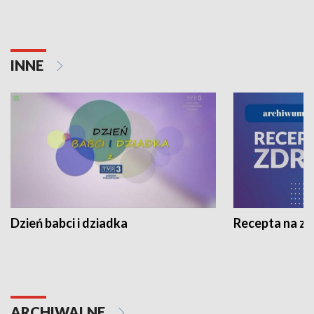
INNE
Dzień babci i dziadka
Recepta na z
ARCHIWALNE