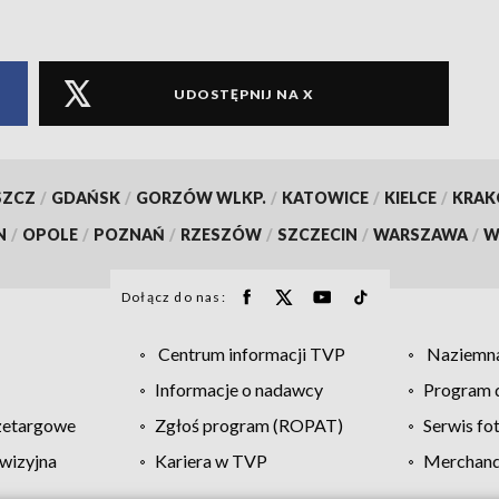
UDOSTĘPNIJ NA X
SZCZ
/
GDAŃSK
/
GORZÓW WLKP.
/
KATOWICE
/
KIELCE
/
KRA
N
/
OPOLE
/
POZNAŃ
/
RZESZÓW
/
SZCZECIN
/
WARSZAWA
/
W
Dołącz do nas:
Centrum informacji TVP
Naziemna
Informacje o nadawcy
Program d
zetargowe
Zgłoś program (ROPAT)
Serwis fo
wizyjna
Kariera w TVP
Merchandi