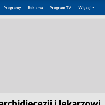
Programy
Reklama
Program TV
Więcej
archidiecezji i lekarzowi.