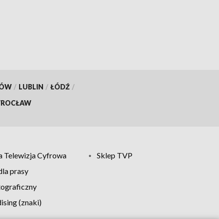
KÓW
/
LUBLIN
/
ŁÓDŹ
/
ROCŁAW
 Telewizja Cyfrowa
Sklep TVP
la prasy
tograficzny
sing (znaki)