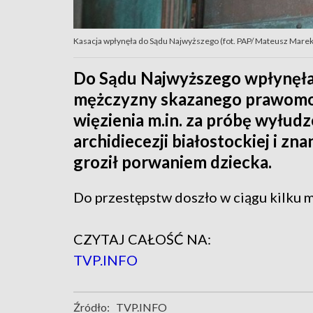
Kasacja wpłynęła do Sądu Najwyższego (fot. PAP/ Mateusz Marek
Do Sądu Najwyższego wpłynęła
mężczyzny skazanego prawomocn
więzienia m.in. za próbę wyłud
archidiecezji białostockiej i z
groził porwaniem dziecka.
Do przestępstw doszło w ciągu kilku m
CZYTAJ CAŁOŚĆ NA:
TVP.INFO
Źródło:
TVP.INFO