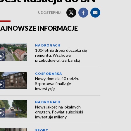
UDOSTĘPNIJ:
AJNOWSZE INFORMACJE
NA DROGACH
100-letnia droga doczeka się
remontu. Wschowa
przebuduje ul. Garbarską
GOSPODARKA
Nowy dom dla 40 rodzin.
Szprotawa finalizuje
inwestycję
NA DROGACH
Nowa jakość na lokalnych
drogach. Powiat sulęciński
inwestuje miliony
SPORT