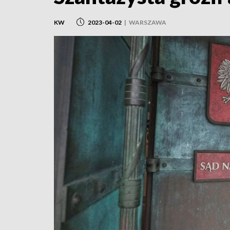
KW
2023-04-02
|
WARSZAWA