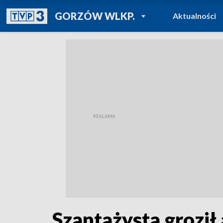
POWRÓT DO
GORZÓW WLKP.
Aktualności
TVP REGIONY
Szantażysta groził 