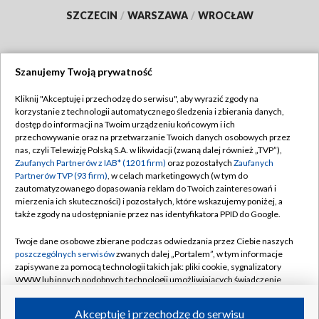
SZCZECIN
/
WARSZAWA
/
WROCŁAW
Szanujemy Twoją prywatność
Dołącz do nas:
Kliknij "Akceptuję i przechodzę do serwisu", aby wyrazić zgody na
korzystanie z technologii automatycznego śledzenia i zbierania danych,
TVP
dostęp do informacji na Twoim urządzeniu końcowym i ich
Abonament TVP
przechowywanie oraz na przetwarzanie Twoich danych osobowych przez
Regulamin TVP
nas, czyli Telewizję Polską S.A. w likwidacji (zwaną dalej również „TVP”),
Emisja w TVP
Polityka prywatności
Zaufanych Partnerów z IAB* (1201 firm)
oraz pozostałych
Zaufanych
Partnerów TVP (93 firm)
, w celach marketingowych (w tym do
Centrum informacji TVP
Moje zgody
zautomatyzowanego dopasowania reklam do Twoich zainteresowań i
mierzenia ich skuteczności) i pozostałych, które wskazujemy poniżej, a
Naziemna Telewizja Cyfrowa
Pomoc
także zgody na udostępnianie przez nas identyfikatora PPID do Google.
Sklep TVP
Biuro reklamy
Twoje dane osobowe zbierane podczas odwiedzania przez Ciebie naszych
Rada Programowa
Kontakt
poszczególnych serwisów
zwanych dalej „Portalem”, w tym informacje
zapisywane za pomocą technologii takich jak: pliki cookie, sygnalizatory
System NOS
WWW lub innych podobnych technologii umożliwiających świadczenie
dopasowanych i bezpiecznych usług, personalizację treści oraz reklam,
Informacje o nadawcy
Kanały
udostępnianie funkcji mediów społecznościowych oraz analizowanie
Akceptuję i przechodzę do serwisu
ruchu w Internecie.