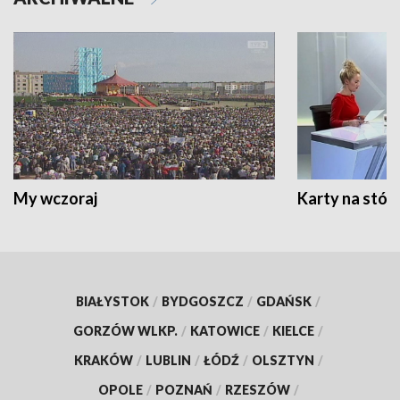
My wczoraj
Karty na stół:
BIAŁYSTOK
/
BYDGOSZCZ
/
GDAŃSK
/
GORZÓW WLKP.
/
KATOWICE
/
KIELCE
/
KRAKÓW
/
LUBLIN
/
ŁÓDŹ
/
OLSZTYN
/
OPOLE
/
POZNAŃ
/
RZESZÓW
/