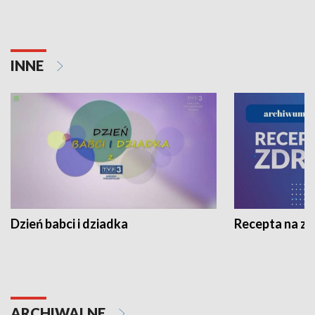
INNE
Dzień babci i dziadka
Recepta na z
ARCHIWALNE