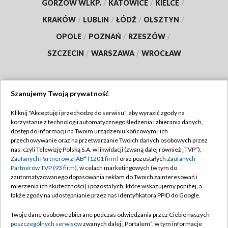
GORZÓW WLKP.
/
KATOWICE
/
KIELCE
/
KRAKÓW
/
LUBLIN
/
ŁÓDŹ
/
OLSZTYN
/
OPOLE
/
POZNAŃ
/
RZESZÓW
/
SZCZECIN
/
WARSZAWA
/
WROCŁAW
Szanujemy Twoją prywatność
Dołącz do nas:
Kliknij "Akceptuję i przechodzę do serwisu", aby wyrazić zgody na
korzystanie z technologii automatycznego śledzenia i zbierania danych,
TVP
dostęp do informacji na Twoim urządzeniu końcowym i ich
Abonament TVP
przechowywanie oraz na przetwarzanie Twoich danych osobowych przez
Regulamin TVP
nas, czyli Telewizję Polską S.A. w likwidacji (zwaną dalej również „TVP”),
Emisja w TVP
Polityka prywatności
Zaufanych Partnerów z IAB* (1201 firm)
oraz pozostałych
Zaufanych
Partnerów TVP (93 firm)
, w celach marketingowych (w tym do
Centrum informacji TVP
Moje zgody
zautomatyzowanego dopasowania reklam do Twoich zainteresowań i
mierzenia ich skuteczności) i pozostałych, które wskazujemy poniżej, a
Naziemna Telewizja Cyfrowa
Pomoc
także zgody na udostępnianie przez nas identyfikatora PPID do Google.
Sklep TVP
Biuro reklamy
Twoje dane osobowe zbierane podczas odwiedzania przez Ciebie naszych
Rada Programowa
Kontakt
poszczególnych serwisów
zwanych dalej „Portalem”, w tym informacje