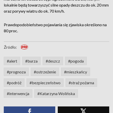
lokalnie będą towarzyszyć silne opady deszczu do ok. 20 mm
oraz porywy wiatru do ok. 70 km/h.
Prawdopodobieństwo pojawiania się zjawiska określono na
80 proc.
Źródło:
#alert
#burza
#deszcz
#pogoda
#prognoza
#ostrzeżenie
#mieszkańcy
#podróż
#bezpieczeństwo
#straż pożarna
#interwencja
#Katarzyna Wolińska