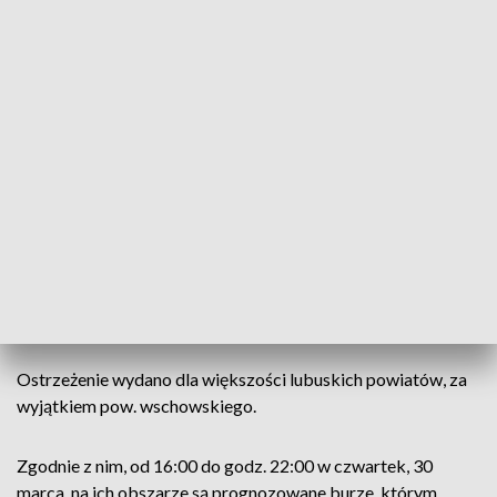
fot.: pixabay.com
Instytut Meteorologii i Gospodarki Wodnej wydał
ostrzeżenie 1. stopnia przed burzami, które w
czwartek, 30 marca, mogą występować niemal w
całym woj. lubuskim.
Ostrzeżenie wydano dla większości lubuskich powiatów, za
wyjątkiem pow. wschowskiego.
Zgodnie z nim, od 16:00 do godz. 22:00 w czwartek, 30
marca, na ich obszarze są prognozowane burze, którym