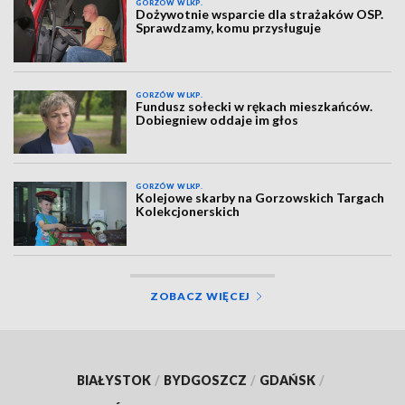
GORZÓW WLKP.
Dożywotnie wsparcie dla strażaków OSP.
Sprawdzamy, komu przysługuje
GORZÓW WLKP.
Fundusz sołecki w rękach mieszkańców.
Dobiegniew oddaje im głos
GORZÓW WLKP.
Kolejowe skarby na Gorzowskich Targach
Kolekcjonerskich
ZOBACZ WIĘCEJ
BIAŁYSTOK
/
BYDGOSZCZ
/
GDAŃSK
/