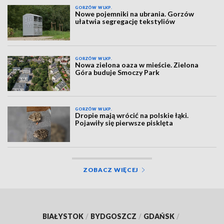
GORZÓW WLKP.
Nowe pojemniki na ubrania. Gorzów
ułatwia segregację tekstyliów
GORZÓW WLKP.
Nowa zielona oaza w mieście. Zielona
Góra buduje Smoczy Park
GORZÓW WLKP.
Dropie mają wrócić na polskie łąki.
Pojawiły się pierwsze pisklęta
ZOBACZ WIĘCEJ
BIAŁYSTOK
/
BYDGOSZCZ
/
GDAŃSK
/