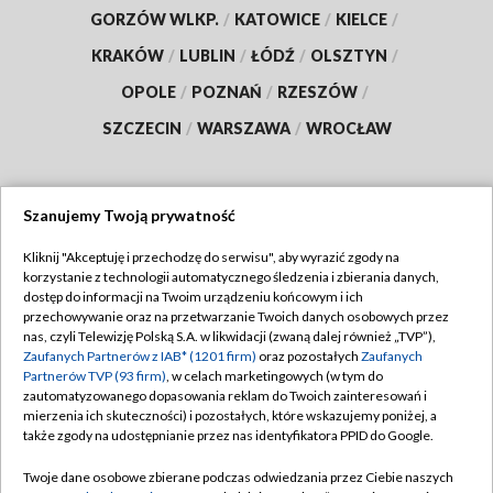
GORZÓW WLKP.
/
KATOWICE
/
KIELCE
/
KRAKÓW
/
LUBLIN
/
ŁÓDŹ
/
OLSZTYN
/
OPOLE
/
POZNAŃ
/
RZESZÓW
/
SZCZECIN
/
WARSZAWA
/
WROCŁAW
Szanujemy Twoją prywatność
Dołącz do nas:
Kliknij "Akceptuję i przechodzę do serwisu", aby wyrazić zgody na
korzystanie z technologii automatycznego śledzenia i zbierania danych,
TVP
dostęp do informacji na Twoim urządzeniu końcowym i ich
Abonament TVP
przechowywanie oraz na przetwarzanie Twoich danych osobowych przez
Regulamin TVP
nas, czyli Telewizję Polską S.A. w likwidacji (zwaną dalej również „TVP”),
Emisja w TVP
Polityka prywatności
Zaufanych Partnerów z IAB* (1201 firm)
oraz pozostałych
Zaufanych
Partnerów TVP (93 firm)
, w celach marketingowych (w tym do
Centrum informacji TVP
Moje zgody
zautomatyzowanego dopasowania reklam do Twoich zainteresowań i
mierzenia ich skuteczności) i pozostałych, które wskazujemy poniżej, a
Naziemna Telewizja Cyfrowa
Pomoc
także zgody na udostępnianie przez nas identyfikatora PPID do Google.
Sklep TVP
Biuro reklamy
Twoje dane osobowe zbierane podczas odwiedzania przez Ciebie naszych