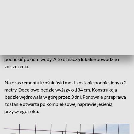
Patrząc na most trudno zauważyć jego podnoszenie.
Konstrukcja wędruje w górę bardzo powoli centymetr po
centymetrze. Niewielkie szczeliny w metalowych elementach
widać dopiero po kilku chwilach.
Zwiększony prześwit pod mostem ograniczy powodzie
zatorowe. Zbierająca się na rzece kra może gwałtownie
podnosić poziom wody. A to oznacza lokalne powodzie i
zniszczenia.
Na czas remontu krośnieński most zostanie podniesiony o 2
metry. Docelowo będzie wyższy o 184 cm. Konstrukcja
będzie wędrowała w górę przez 3 dni. Ponownie przeprawa
zostanie otwarta po kompleksowej naprawie jesienią
przyszłego roku.