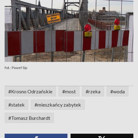
fot.: Paweł Sip
#Krosno Odrzańskie
#most
#rzeka
#woda
#statek
#mieszkańcy zabytek
#Tomasz Burchardt