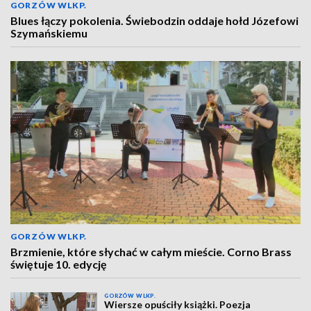
GORZÓW WLKP.
Blues łączy pokolenia. Świebodzin oddaje hołd Józefowi
Szymańskiemu
GORZÓW WLKP.
Brzmienie, które słychać w całym mieście. Corno Brass
świętuje 10. edycję
GORZÓW WLKP.
Wiersze opuściły książki. Poezja