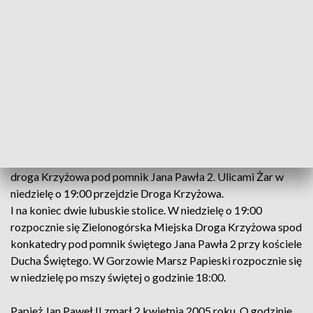
Sulęcin – w niedzielę wieczorem droga krzyżowa. W
Szprotawie też o 19:00 też droga krzyżowa. Podobnie w
Świebodzinie, tam droga krzyżowa przejdzie do kościoła św.
Michała Archanioła. W Jordanowie w niedzielę o 13:15
marsz z kościoła pod pomnik Jana Pawła 2 w Paradyżu. We
Wschowie w niedzielę o 15:00 droga Krzyżowa do kościoła
Farnego.
W Żaganiu 2 kwietnia o 19:00 droga Krzyżowa do kościoła
nawiedzenia Najświętszej Maryi Panny. W Iłowej o 20:00
droga Krzyżowa pod pomnik Jana Pawła 2. Ulicami Żar w
niedzielę o 19:00 przejdzie Droga Krzyżowa.
I na koniec dwie lubuskie stolice. W niedzielę o 19:00
rozpocznie się Zielonogórska Miejska Droga Krzyżowa spod
konkatedry pod pomnik świętego Jana Pawła 2 przy kościele
Ducha Świętego. W Gorzowie Marsz Papieski rozpocznie się
w niedzielę po mszy świętej o godzinie 18:00.
Papież Jan Paweł II zmarł 2 kwietnia 2005 roku. O godzinie