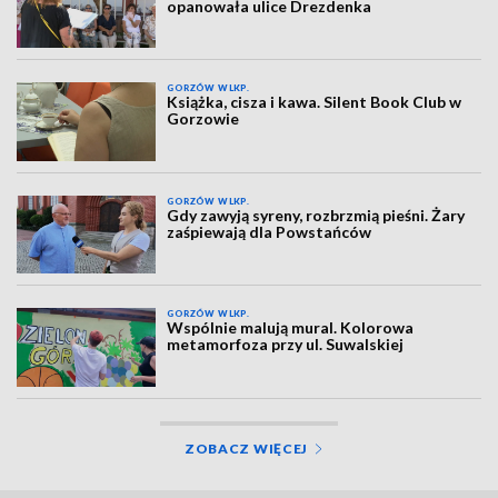
opanowała ulice Drezdenka
GORZÓW WLKP.
Książka, cisza i kawa. Silent Book Club w
Gorzowie
GORZÓW WLKP.
Gdy zawyją syreny, rozbrzmią pieśni. Żary
zaśpiewają dla Powstańców
GORZÓW WLKP.
Wspólnie malują mural. Kolorowa
metamorfoza przy ul. Suwalskiej
ZOBACZ WIĘCEJ