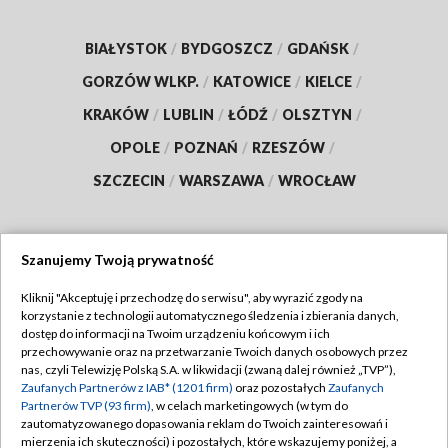
BIAŁYSTOK
/
BYDGOSZCZ
/
GDAŃSK
/
GORZÓW WLKP.
/
KATOWICE
/
KIELCE
/
KRAKÓW
/
LUBLIN
/
ŁÓDŹ
/
OLSZTYN
/
OPOLE
/
POZNAŃ
/
RZESZÓW
/
SZCZECIN
/
WARSZAWA
/
WROCŁAW
Szanujemy Twoją prywatność
Dołącz do nas:
Kliknij "Akceptuję i przechodzę do serwisu", aby wyrazić zgody na
korzystanie z technologii automatycznego śledzenia i zbierania danych,
TVP
dostęp do informacji na Twoim urządzeniu końcowym i ich
Abonament TVP
przechowywanie oraz na przetwarzanie Twoich danych osobowych przez
Regulamin TVP
nas, czyli Telewizję Polską S.A. w likwidacji (zwaną dalej również „TVP”),
Emisja w TVP
Polityka prywatności
Zaufanych Partnerów z IAB* (1201 firm)
oraz pozostałych
Zaufanych
Partnerów TVP (93 firm)
, w celach marketingowych (w tym do
Centrum informacji TVP
Moje zgody
zautomatyzowanego dopasowania reklam do Twoich zainteresowań i
mierzenia ich skuteczności) i pozostałych, które wskazujemy poniżej, a