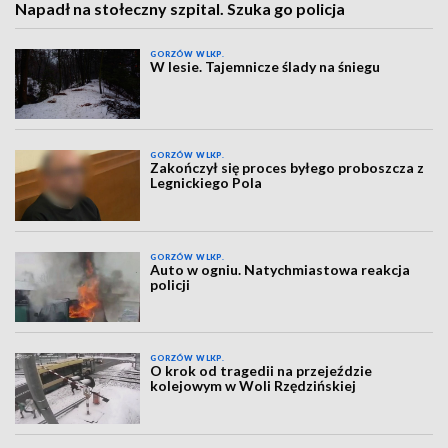
Napadł na stołeczny szpital. Szuka go policja
GORZÓW WLKP.
W lesie. Tajemnicze ślady na śniegu
GORZÓW WLKP.
Zakończył się proces byłego proboszcza z
Legnickiego Pola
GORZÓW WLKP.
Auto w ogniu. Natychmiastowa reakcja
policji
GORZÓW WLKP.
O krok od tragedii na przejeździe
kolejowym w Woli Rzędzińskiej