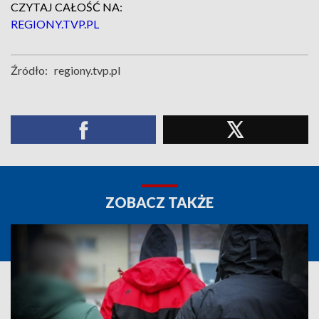
CZYTAJ CAŁOŚĆ NA:
REGIONY.TVP.PL
Źródło:
regiony.tvp.pl
ZOBACZ TAKŻE