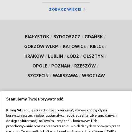
ZOBACZ WIĘCEJ
BIAŁYSTOK
/
BYDGOSZCZ
/
GDAŃSK
/
GORZÓW WLKP.
/
KATOWICE
/
KIELCE
/
KRAKÓW
/
LUBLIN
/
ŁÓDŹ
/
OLSZTYN
/
OPOLE
/
POZNAŃ
/
RZESZÓW
/
SZCZECIN
/
WARSZAWA
/
WROCŁAW
Szanujemy Twoją prywatność
Dołącz do nas:
Kliknij "Akceptuję i przechodzę do serwisu", aby wyrazić zgody na
korzystanie z technologii automatycznego śledzenia i zbierania danych,
TVP
dostęp do informacji na Twoim urządzeniu końcowym i ich
Abonament TVP
przechowywanie oraz na przetwarzanie Twoich danych osobowych przez
Regulamin TVP
nas, czyli Telewizję Polską S.A. w likwidacji (zwaną dalej również „TVP”),