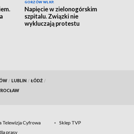
GORZÓW WLKP.
iem.
Napięcie w zielonogórskim
na
szpitalu. Związki nie
wykluczają protestu
KÓW
/
LUBLIN
/
ŁÓDŹ
/
ROCŁAW
 Telewizja Cyfrowa
Sklep TVP
la prasy