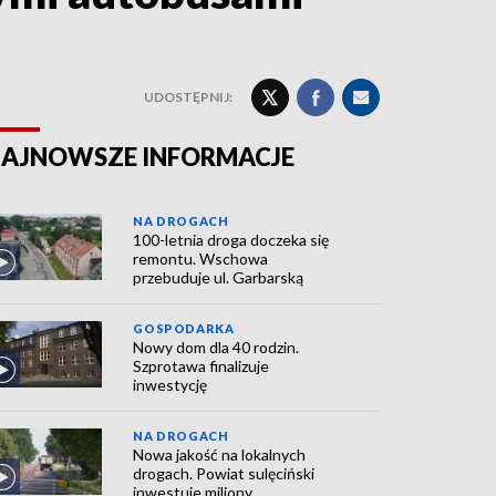
UDOSTĘPNIJ:
AJNOWSZE INFORMACJE
NA DROGACH
100-letnia droga doczeka się
remontu. Wschowa
przebuduje ul. Garbarską
GOSPODARKA
Nowy dom dla 40 rodzin.
Szprotawa finalizuje
inwestycję
NA DROGACH
Nowa jakość na lokalnych
drogach. Powiat sulęciński
inwestuje miliony