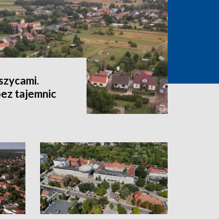
szycami.
ez tajemnic