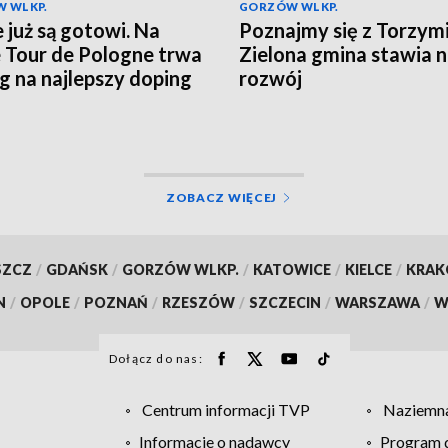
 WLKP.
GORZÓW WLKP.
e już są gotowi. Na
Poznajmy się z Torzym
e Tour de Pologne trwa
Zielona gmina stawia 
g na najlepszy doping
rozwój
ZOBACZ WIĘCEJ
SZCZ
/
GDAŃSK
/
GORZÓW WLKP.
/
KATOWICE
/
KIELCE
/
KRA
N
/
OPOLE
/
POZNAŃ
/
RZESZÓW
/
SZCZECIN
/
WARSZAWA
/
W
Dołącz do nas:
Centrum informacji TVP
Naziemna
Informacje o nadawcy
Program d