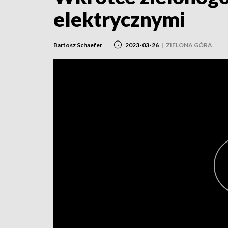
elektrycznymi
Bartosz Schaefer
2023-03-26
|
ZIELONA GÓRA