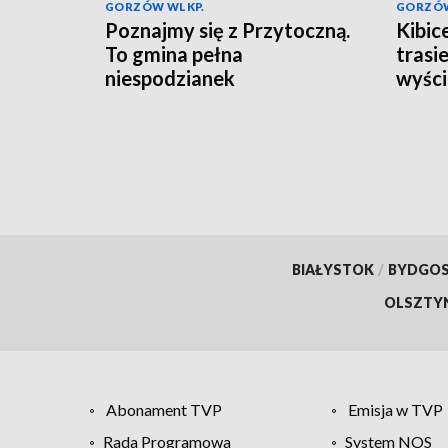
GORZÓW WLKP.
GORZÓW
Poznajmy się z Przytoczną.
Kibic
To gmina pełna
trasi
niespodzianek
wyści
BIAŁYSTOK
/
BYDGO
OLSZTY
Abonament TVP
Emisja w TVP
Rada Programowa
System NOS