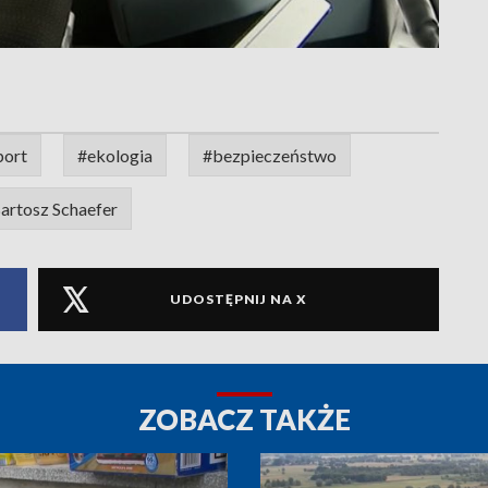
port
#ekologia
#bezpieczeństwo
artosz Schaefer
UDOSTĘPNIJ NA X
ZOBACZ TAKŻE