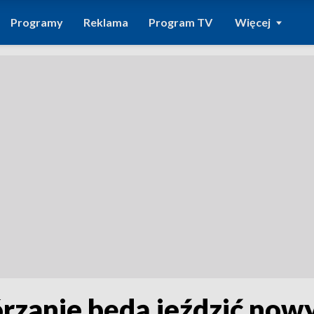
Programy
Reklama
Program TV
Więcej
rzanie będą jeździć now