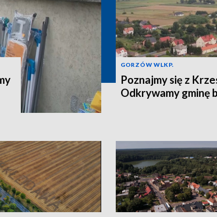
GORZÓW WLKP.
jmy
Poznajmy się z Krze
Odkrywamy gminę b