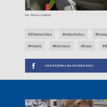
fot.: Mariusz Gabriel
#Zielona Góra
#mieszkańcy
#trans
#miasto
#kierowca
#trasa
#B
UDOSTĘPNIJ NA FACEBOOKU