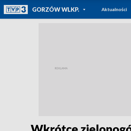
POWRÓT DO
GORZÓW WLKP.
Aktualności
TVP REGIONY
Wkrótce zielonogó