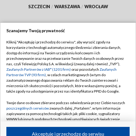
SZCZECIN
/
WARSZAWA
/
WROCŁAW
Szanujemy Twoją prywatność
Dołącz do nas:
Kliknij "Akceptuję i przechodzę do serwisu", aby wyrazić zgody na
korzystanie z technologii automatycznego śledzenia i zbierania danych,
TVP
dostęp do informacji na Twoim urządzeniu końcowym i ich
Abonament TVP
przechowywanie oraz na przetwarzanie Twoich danych osobowych przez
Regulamin TVP
nas, czyli Telewizję Polską S.A. w likwidacji (zwaną dalej również „TVP”),
Emisja w TVP
Polityka prywatności
Zaufanych Partnerów z IAB* (1201 firm)
oraz pozostałych
Zaufanych
Partnerów TVP (93 firm)
, w celach marketingowych (w tym do
Centrum informacji TVP
Moje zgody
zautomatyzowanego dopasowania reklam do Twoich zainteresowań i
mierzenia ich skuteczności) i pozostałych, które wskazujemy poniżej, a
Naziemna Telewizja Cyfrowa
Pomoc
także zgody na udostępnianie przez nas identyfikatora PPID do Google.
Sklep TVP
Biuro reklamy
Twoje dane osobowe zbierane podczas odwiedzania przez Ciebie naszych
Rada Programowa
Kontakt
poszczególnych serwisów
zwanych dalej „Portalem”, w tym informacje
zapisywane za pomocą technologii takich jak: pliki cookie, sygnalizatory
System NOS
WWW lub innych podobnych technologii umożliwiających świadczenie
dopasowanych i bezpiecznych usług, personalizację treści oraz reklam,
Informacje o nadawcy
Kanały
udostępnianie funkcji mediów społecznościowych oraz analizowanie
Akceptuję i przechodzę do serwisu
ruchu w Internecie.