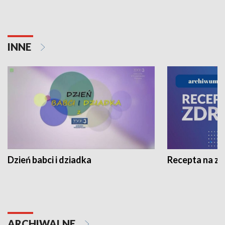
INNE
Dzień babci i dziadka
Recepta na z
ARCHIWALNE