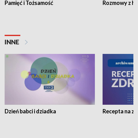
Pamięć i Tożsamość
Rozmowy z his
INNE
Dzień babci i dziadka
Recepta na z