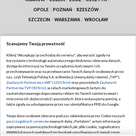
OPOLE
/
POZNAŃ
/
RZESZÓW
/
SZCZECIN
/
WARSZAWA
/
WROCŁAW
Szanujemy Twoją prywatność
Dołącz do nas:
Kliknij "Akceptuję i przechodzę do serwisu", aby wyrazić zgody na
korzystanie z technologii automatycznego śledzenia i zbierania danych,
TVP
dostęp do informacji na Twoim urządzeniu końcowym i ich
Abonament TVP
przechowywanie oraz na przetwarzanie Twoich danych osobowych przez
Regulamin TVP
nas, czyli Telewizję Polską S.A. w likwidacji (zwaną dalej również „TVP”),
Emisja w TVP
Polityka prywatności
Zaufanych Partnerów z IAB* (1201 firm)
oraz pozostałych
Zaufanych
Partnerów TVP (93 firm)
, w celach marketingowych (w tym do
Centrum informacji TVP
Moje zgody
zautomatyzowanego dopasowania reklam do Twoich zainteresowań i
mierzenia ich skuteczności) i pozostałych, które wskazujemy poniżej, a
Naziemna Telewizja Cyfrowa
Pomoc
także zgody na udostępnianie przez nas identyfikatora PPID do Google.
Sklep TVP
Biuro reklamy
Twoje dane osobowe zbierane podczas odwiedzania przez Ciebie naszych
Rada Programowa
Kontakt
poszczególnych serwisów
zwanych dalej „Portalem”, w tym informacje
zapisywane za pomocą technologii takich jak: pliki cookie, sygnalizatory
System NOS
WWW lub innych podobnych technologii umożliwiających świadczenie