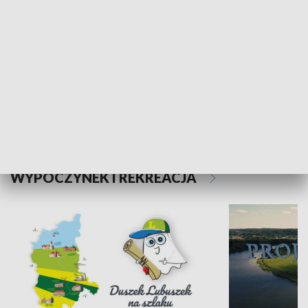
Kalejdoskop
Sołtys na med
WYPOCZYNEK I REKREACJA