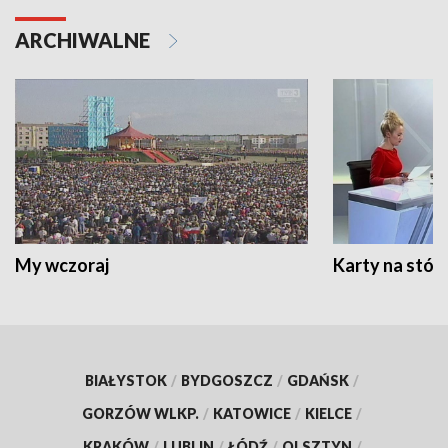
ARCHIWALNE
My wczoraj
Karty na stół:
BIAŁYSTOK
/
BYDGOSZCZ
/
GDAŃSK
/
GORZÓW WLKP.
/
KATOWICE
/
KIELCE
/
KRAKÓW
/
LUBLIN
/
ŁÓDŹ
/
OLSZTYN
/