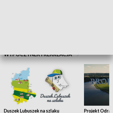
Kalejdoskop
Sołtys na med
WYPOCZYNEK I REKREACJA
Duszek Lubuszek na szlaku
Projekt Odra