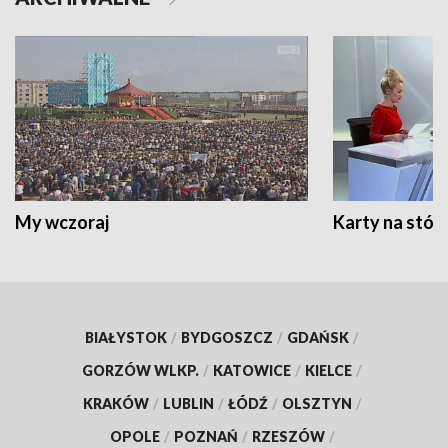
My wczoraj
Karty na stół:
BIAŁYSTOK
/
BYDGOSZCZ
/
GDAŃSK
/
GORZÓW WLKP.
/
KATOWICE
/
KIELCE
/
KRAKÓW
/
LUBLIN
/
ŁÓDŹ
/
OLSZTYN
/
OPOLE
/
POZNAŃ
/
RZESZÓW
/