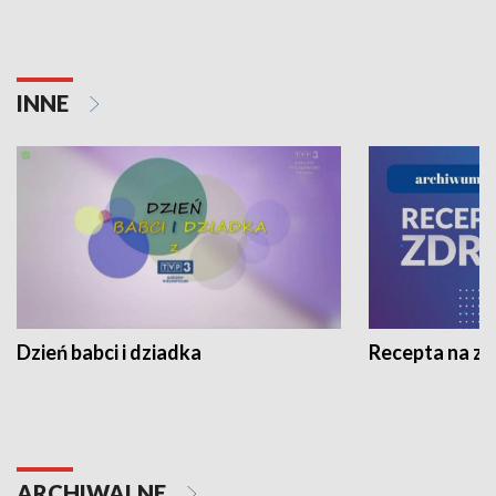
INNE
Dzień babci i dziadka
Recepta na z
ARCHIWALNE