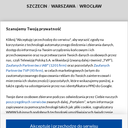
SZCZECIN
/
WARSZAWA
/
WROCŁAW
Szanujemy Twoją prywatność
Dołącz do nas:
Kliknij "Akceptuję i przechodzę do serwisu", aby wyrazić zgody na
korzystanie z technologii automatycznego śledzenia i zbierania danych,
TVP
dostęp do informacji na Twoim urządzeniu końcowym i ich
Abonament TVP
przechowywanie oraz na przetwarzanie Twoich danych osobowych przez
Regulamin TVP
nas, czyli Telewizję Polską S.A. w likwidacji (zwaną dalej również „TVP”),
Emisja w TVP
Polityka prywatności
Zaufanych Partnerów z IAB* (1201 firm)
oraz pozostałych
Zaufanych
Partnerów TVP (93 firm)
, w celach marketingowych (w tym do
Centrum informacji TVP
Moje zgody
zautomatyzowanego dopasowania reklam do Twoich zainteresowań i
mierzenia ich skuteczności) i pozostałych, które wskazujemy poniżej, a
Naziemna Telewizja Cyfrowa
Pomoc
także zgody na udostępnianie przez nas identyfikatora PPID do Google.
Sklep TVP
Biuro reklamy
Twoje dane osobowe zbierane podczas odwiedzania przez Ciebie naszych
Rada Programowa
Kontakt
poszczególnych serwisów
zwanych dalej „Portalem”, w tym informacje
zapisywane za pomocą technologii takich jak: pliki cookie, sygnalizatory
System NOS
WWW lub innych podobnych technologii umożliwiających świadczenie
dopasowanych i bezpiecznych usług, personalizację treści oraz reklam,
Informacje o nadawcy
Kanały
udostępnianie funkcji mediów społecznościowych oraz analizowanie
Akceptuję i przechodzę do serwisu
ruchu w Internecie.