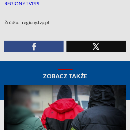
REGIONY.TVP.PL
Źródło:
regiony.tvp.pl
ZOBACZ TAKŻE