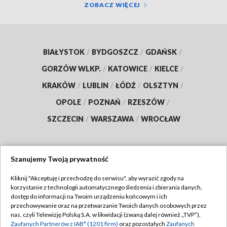
ZOBACZ WIĘCEJ
BIAŁYSTOK
/
BYDGOSZCZ
/
GDAŃSK
/
GORZÓW WLKP.
/
KATOWICE
/
KIELCE
/
KRAKÓW
/
LUBLIN
/
ŁÓDŹ
/
OLSZTYN
/
OPOLE
/
POZNAŃ
/
RZESZÓW
/
SZCZECIN
/
WARSZAWA
/
WROCŁAW
Szanujemy Twoją prywatność
Dołącz do nas:
Kliknij "Akceptuję i przechodzę do serwisu", aby wyrazić zgody na
korzystanie z technologii automatycznego śledzenia i zbierania danych,
TVP
dostęp do informacji na Twoim urządzeniu końcowym i ich
Abonament TVP
przechowywanie oraz na przetwarzanie Twoich danych osobowych przez
Regulamin TVP
nas, czyli Telewizję Polską S.A. w likwidacji (zwaną dalej również „TVP”),
Emisja w TVP
Polityka prywatności
Zaufanych Partnerów z IAB* (1201 firm)
oraz pozostałych
Zaufanych