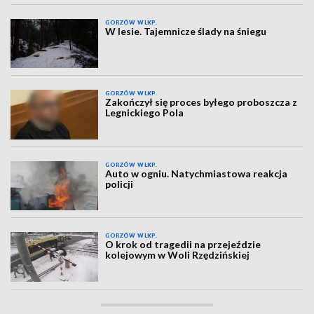
GORZÓW WLKP.
W lesie. Tajemnicze ślady na śniegu
GORZÓW WLKP.
Zakończył się proces byłego proboszcza z
Legnickiego Pola
GORZÓW WLKP.
Auto w ogniu. Natychmiastowa reakcja
policji
GORZÓW WLKP.
O krok od tragedii na przejeździe
kolejowym w Woli Rzędzińskiej