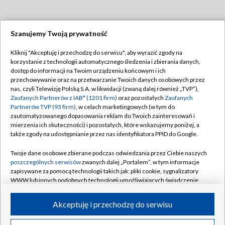
Szanujemy Twoją prywatność
Dołącz do nas:
Kliknij "Akceptuję i przechodzę do serwisu", aby wyrazić zgody na
korzystanie z technologii automatycznego śledzenia i zbierania danych,
TVP
dostęp do informacji na Twoim urządzeniu końcowym i ich
Abonament TVP
przechowywanie oraz na przetwarzanie Twoich danych osobowych przez
Regulamin TVP
nas, czyli Telewizję Polską S.A. w likwidacji (zwaną dalej również „TVP”),
Emisja w TVP
Zaufanych Partnerów z IAB* (1201 firm)
Polityka prywatności
oraz pozostałych
Zaufanych
Partnerów TVP (93 firm)
, w celach marketingowych (w tym do
Centrum informacji TVP
Moje zgody
zautomatyzowanego dopasowania reklam do Twoich zainteresowań i
mierzenia ich skuteczności) i pozostałych, które wskazujemy poniżej, a
Naziemna Telewizja Cyfrowa
Pomoc
także zgody na udostępnianie przez nas identyfikatora PPID do Google.
Sklep TVP
Biuro reklamy
Twoje dane osobowe zbierane podczas odwiedzania przez Ciebie naszych
Rada Programowa
poszczególnych serwisów
zwanych dalej „Portalem”, w tym informacje
Kontakt
zapisywane za pomocą technologii takich jak: pliki cookie, sygnalizatory
System NOS
WWW lub innych podobnych technologii umożliwiających świadczenie
dopasowanych i bezpiecznych usług, personalizację treści oraz reklam,
Informacje o nadawcy
Kanały
udostępnianie funkcji mediów społecznościowych oraz analizowanie
Akceptuję i przechodzę do serwisu
ruchu w Internecie.
Program dla prasy
©2026 Telewizja Polska S.A. w likwidacji
Biuro Reklamy