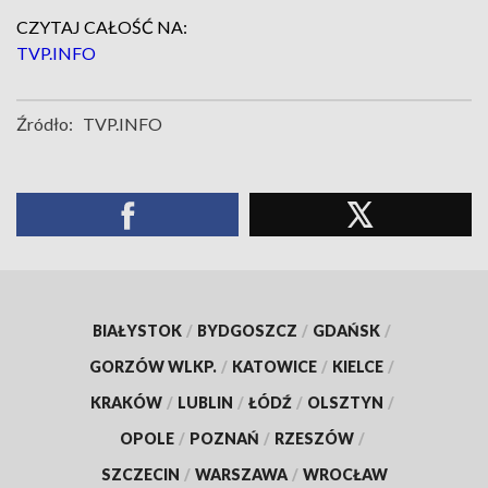
CZYTAJ CAŁOŚĆ NA:
TVP.INFO
Źródło:
TVP.INFO
BIAŁYSTOK
/
BYDGOSZCZ
/
GDAŃSK
/
GORZÓW WLKP.
/
KATOWICE
/
KIELCE
/
KRAKÓW
/
LUBLIN
/
ŁÓDŹ
/
OLSZTYN
/
OPOLE
/
POZNAŃ
/
RZESZÓW
/
SZCZECIN
/
WARSZAWA
/
WROCŁAW