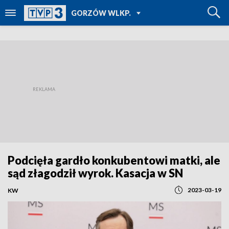
POWRÓT DO
GORZÓW WLKP.
TVP REGIONY
Podcięła gardło konkubentowi matki, ale
sąd złagodził wyrok. Kasacja w SN
2023-03-19
KW