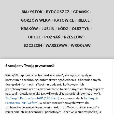
BIAŁYSTOK
/
BYDGOSZCZ
/
GDAŃSK
/
GORZÓW WLKP.
/
KATOWICE
/
KIELCE
/
KRAKÓW
/
LUBLIN
/
ŁÓDŹ
/
OLSZTYN
/
OPOLE
/
POZNAŃ
/
RZESZÓW
/
SZCZECIN
/
WARSZAWA
/
WROCŁAW
Szanujemy Twoją prywatność
Dołącz do nas:
Kliknij "Akceptuję i przechodzę do serwisu", aby wyrazić zgody na
korzystanie z technologii automatycznego śledzenia i zbierania danych,
TVP
dostęp do informacji na Twoim urządzeniu końcowym i ich
Abonament TVP
przechowywanie oraz na przetwarzanie Twoich danych osobowych przez
Regulamin TVP
nas, czyli Telewizję Polską S.A. w likwidacji (zwaną dalej również „TVP”),
Emisja w TVP
Zaufanych Partnerów z IAB* (1201 firm)
Polityka prywatności
oraz pozostałych
Zaufanych
Partnerów TVP (93 firm)
, w celach marketingowych (w tym do
Centrum informacji TVP
Moje zgody
zautomatyzowanego dopasowania reklam do Twoich zainteresowań i
mierzenia ich skuteczności) i pozostałych, które wskazujemy poniżej, a
Naziemna Telewizja Cyfrowa