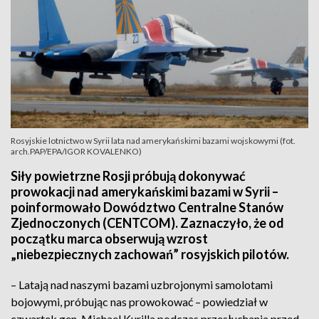
Rosyjskie lotnictwo w Syrii lata nad amerykańskimi bazami wojskowymi (fot.
arch.PAP/EPA/IGOR KOVALENKO)
Siły powietrzne Rosji próbują dokonywać
prowokacji nad amerykańskimi bazami w Syrii –
poinformowało Dowództwo Centralne Stanów
Zjednoczonych (CENTCOM). Zaznaczyło, że od
początku marca obserwują wzrost
„niebezpiecznych zachowań” rosyjskich pilotów.
– Latają nad naszymi bazami uzbrojonymi samolotami
bojowymi, próbując nas prowokować – powiedział w
czwartek gen. Michael Kurilla podczas przesłuchania przed