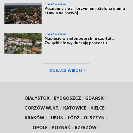
GORZÓW WLKP.
Poznajmy się z Torzymiem. Zielona gmina
stawia na rozwój
GORZÓW WLKP.
Napięcie w zielonogórskim szpitalu.
Związki nie wykluczają protestu
ZOBACZ WIĘCEJ
BIAŁYSTOK
/
BYDGOSZCZ
/
GDAŃSK
/
GORZÓW WLKP.
/
KATOWICE
/
KIELCE
/
KRAKÓW
/
LUBLIN
/
ŁÓDŹ
/
OLSZTYN
/
OPOLE
/
POZNAŃ
/
RZESZÓW
/