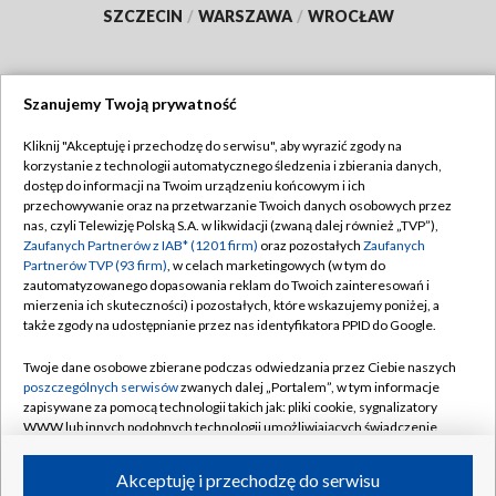
SZCZECIN
/
WARSZAWA
/
WROCŁAW
Szanujemy Twoją prywatność
Dołącz do nas:
Kliknij "Akceptuję i przechodzę do serwisu", aby wyrazić zgody na
korzystanie z technologii automatycznego śledzenia i zbierania danych,
TVP
dostęp do informacji na Twoim urządzeniu końcowym i ich
Abonament TVP
przechowywanie oraz na przetwarzanie Twoich danych osobowych przez
Regulamin TVP
nas, czyli Telewizję Polską S.A. w likwidacji (zwaną dalej również „TVP”),
Emisja w TVP
Polityka prywatności
Zaufanych Partnerów z IAB* (1201 firm)
oraz pozostałych
Zaufanych
Partnerów TVP (93 firm)
, w celach marketingowych (w tym do
Centrum informacji TVP
Moje zgody
zautomatyzowanego dopasowania reklam do Twoich zainteresowań i
mierzenia ich skuteczności) i pozostałych, które wskazujemy poniżej, a
Naziemna Telewizja Cyfrowa
Pomoc
także zgody na udostępnianie przez nas identyfikatora PPID do Google.
Sklep TVP
Biuro reklamy
Twoje dane osobowe zbierane podczas odwiedzania przez Ciebie naszych
Rada Programowa
Kontakt
poszczególnych serwisów
zwanych dalej „Portalem”, w tym informacje
zapisywane za pomocą technologii takich jak: pliki cookie, sygnalizatory
System NOS
WWW lub innych podobnych technologii umożliwiających świadczenie
dopasowanych i bezpiecznych usług, personalizację treści oraz reklam,
Informacje o nadawcy
Kanały
udostępnianie funkcji mediów społecznościowych oraz analizowanie
Akceptuję i przechodzę do serwisu
ruchu w Internecie.
Program dla prasy