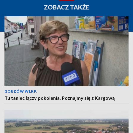
ZOBACZ TAKŻE
GORZÓW WLKP.
Tu taniec łączy pokolenia. Poznajmy się z Kargową