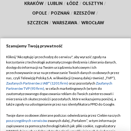
KRAKÓW
/
LUBLIN
/
ŁÓDŹ
/
OLSZTYN
/
OPOLE
/
POZNAŃ
/
RZESZÓW
/
SZCZECIN
/
WARSZAWA
/
WROCŁAW
Szanujemy Twoją prywatność
Dołącz do nas:
Kliknij "Akceptuję i przechodzę do serwisu", aby wyrazić zgody na
korzystanie z technologii automatycznego śledzenia i zbierania danych,
TVP
dostęp do informacji na Twoim urządzeniu końcowym i ich
Abonament TVP
przechowywanie oraz na przetwarzanie Twoich danych osobowych przez
Regulamin TVP
nas, czyli Telewizję Polską S.A. w likwidacji (zwaną dalej również „TVP”),
Emisja w TVP
Zaufanych Partnerów z IAB* (1201 firm)
Polityka prywatności
oraz pozostałych
Zaufanych
Partnerów TVP (93 firm)
, w celach marketingowych (w tym do
Centrum informacji TVP
Moje zgody
zautomatyzowanego dopasowania reklam do Twoich zainteresowań i
mierzenia ich skuteczności) i pozostałych, które wskazujemy poniżej, a
Naziemna Telewizja Cyfrowa
Pomoc
także zgody na udostępnianie przez nas identyfikatora PPID do Google.
Sklep TVP
Biuro reklamy
Twoje dane osobowe zbierane podczas odwiedzania przez Ciebie naszych
Rada Programowa
poszczególnych serwisów
zwanych dalej „Portalem”, w tym informacje
Kontakt
zapisywane za pomocą technologii takich jak: pliki cookie, sygnalizatory
System NOS