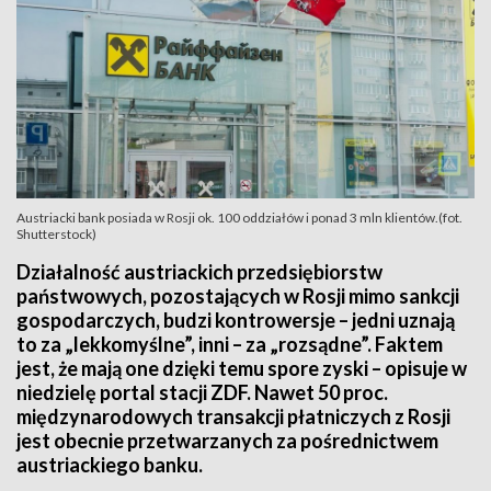
Austriacki bank posiada w Rosji ok. 100 oddziałów i ponad 3 mln klientów.(fot.
Shutterstock)
Działalność austriackich przedsiębiorstw
państwowych, pozostających w Rosji mimo sankcji
gospodarczych, budzi kontrowersje – jedni uznają
to za „lekkomyślne”, inni – za „rozsądne”. Faktem
jest, że mają one dzięki temu spore zyski – opisuje w
niedzielę portal stacji ZDF. Nawet 50 proc.
międzynarodowych transakcji płatniczych z Rosji
jest obecnie przetwarzanych za pośrednictwem
austriackiego banku.