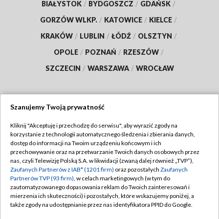
BIAŁYSTOK
/
BYDGOSZCZ
/
GDAŃSK
/
GORZÓW WLKP.
/
KATOWICE
/
KIELCE
/
KRAKÓW
/
LUBLIN
/
ŁÓDŹ
/
OLSZTYN
/
OPOLE
/
POZNAŃ
/
RZESZÓW
/
SZCZECIN
/
WARSZAWA
/
WROCŁAW
Szanujemy Twoją prywatność
Dołącz do nas:
Kliknij "Akceptuję i przechodzę do serwisu", aby wyrazić zgody na
korzystanie z technologii automatycznego śledzenia i zbierania danych,
TVP
dostęp do informacji na Twoim urządzeniu końcowym i ich
Abonament TVP
przechowywanie oraz na przetwarzanie Twoich danych osobowych przez
Regulamin TVP
nas, czyli Telewizję Polską S.A. w likwidacji (zwaną dalej również „TVP”),
Emisja w TVP
Zaufanych Partnerów z IAB* (1201 firm)
Polityka prywatności
oraz pozostałych
Zaufanych
Partnerów TVP (93 firm)
, w celach marketingowych (w tym do
Centrum informacji TVP
Moje zgody
zautomatyzowanego dopasowania reklam do Twoich zainteresowań i
mierzenia ich skuteczności) i pozostałych, które wskazujemy poniżej, a
Naziemna Telewizja Cyfrowa
Pomoc
także zgody na udostępnianie przez nas identyfikatora PPID do Google.
Sklep TVP
Biuro reklamy