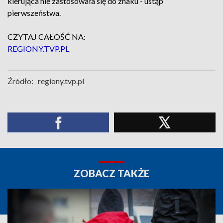
kierująca nie zastosowała się do znaku - ustąp
pierwszeństwa.
CZYTAJ CAŁOŚĆ NA:
REGIONY.TVP.PL
Źródło:
regiony.tvp.pl
ZOBACZ TAKŻE