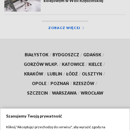
kolejowym w Woli Rzędzińskiej
ZOBACZ WIĘCEJ
BIAŁYSTOK
/
BYDGOSZCZ
/
GDAŃSK
/
GORZÓW WLKP.
/
KATOWICE
/
KIELCE
/
KRAKÓW
/
LUBLIN
/
ŁÓDŹ
/
OLSZTYN
/
OPOLE
/
POZNAŃ
/
RZESZÓW
/
SZCZECIN
/
WARSZAWA
/
WROCŁAW
Szanujemy Twoją prywatność
Dołącz do nas:
Kliknij "Akceptuję i przechodzę do serwisu", aby wyrazić zgody na