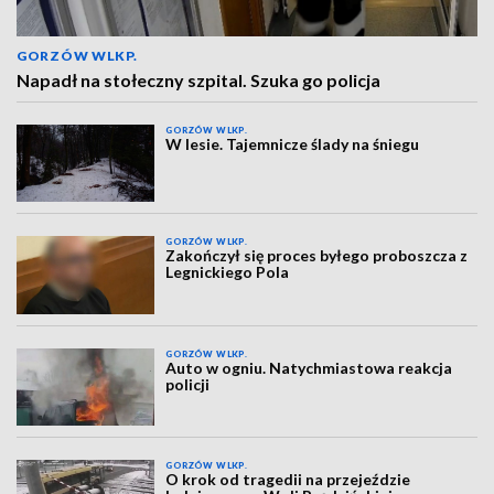
GORZÓW WLKP.
Napadł na stołeczny szpital. Szuka go policja
GORZÓW WLKP.
W lesie. Tajemnicze ślady na śniegu
GORZÓW WLKP.
Zakończył się proces byłego proboszcza z
Legnickiego Pola
GORZÓW WLKP.
Auto w ogniu. Natychmiastowa reakcja
policji
GORZÓW WLKP.
O krok od tragedii na przejeździe