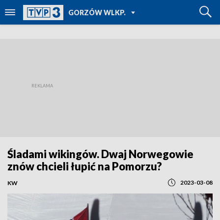
POWRÓT DO
GORZÓW WLKP.
TVP REGIONY
Śladami wikingów. Dwaj Norwegowie
znów chcieli łupić na Pomorzu?
2023-03-08
KW