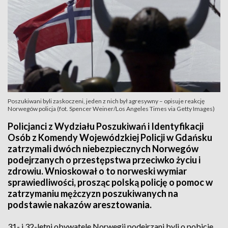
Poszukiwani byli zaskoczeni, jeden z nich był agresywny – opisuje reakcję
Norwegów policja (fot. Spencer Weiner/Los Angeles Times via Getty Images)
Policjanci z Wydziału Poszukiwań i Identyfikacji
Osób z Komendy Wojewódzkiej Policji w Gdańsku
zatrzymali dwóch niebezpiecznych Norwegów
podejrzanych o przestępstwa przeciwko życiu i
zdrowiu. Wnioskował o to norweski wymiar
sprawiedliwości, prosząc polską policję o pomoc w
zatrzymaniu mężczyzn poszukiwanych na
podstawie nakazów aresztowania.
31- i 32-letni obywatele Norwegii podejrzani byli o pobicie