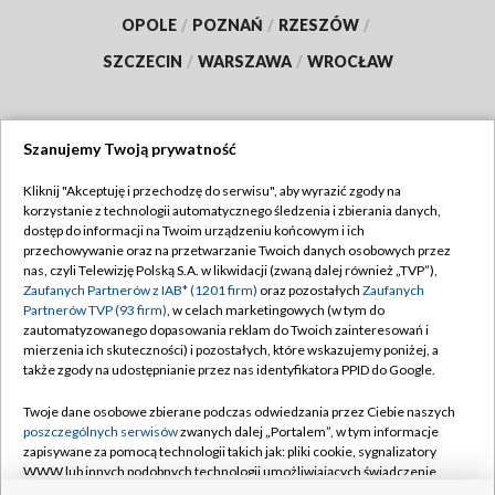
OPOLE
/
POZNAŃ
/
RZESZÓW
/
SZCZECIN
/
WARSZAWA
/
WROCŁAW
Szanujemy Twoją prywatność
Dołącz do nas:
Kliknij "Akceptuję i przechodzę do serwisu", aby wyrazić zgody na
korzystanie z technologii automatycznego śledzenia i zbierania danych,
TVP
dostęp do informacji na Twoim urządzeniu końcowym i ich
Abonament TVP
przechowywanie oraz na przetwarzanie Twoich danych osobowych przez
Regulamin TVP
nas, czyli Telewizję Polską S.A. w likwidacji (zwaną dalej również „TVP”),
Emisja w TVP
Zaufanych Partnerów z IAB* (1201 firm)
Polityka prywatności
oraz pozostałych
Zaufanych
Partnerów TVP (93 firm)
, w celach marketingowych (w tym do
Centrum informacji TVP
Moje zgody
zautomatyzowanego dopasowania reklam do Twoich zainteresowań i
mierzenia ich skuteczności) i pozostałych, które wskazujemy poniżej, a
Naziemna Telewizja Cyfrowa
Pomoc
także zgody na udostępnianie przez nas identyfikatora PPID do Google.
Sklep TVP
Biuro reklamy
Twoje dane osobowe zbierane podczas odwiedzania przez Ciebie naszych
Rada Programowa
poszczególnych serwisów
zwanych dalej „Portalem”, w tym informacje
Kontakt
zapisywane za pomocą technologii takich jak: pliki cookie, sygnalizatory
System NOS
WWW lub innych podobnych technologii umożliwiających świadczenie
dopasowanych i bezpiecznych usług, personalizację treści oraz reklam,