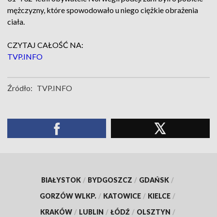
mężczyzny, które spowodowało u niego ciężkie obrażenia
ciała.
CZYTAJ CAŁOŚĆ NA:
TVP.INFO
Źródło:
TVP.INFO
BIAŁYSTOK
/
BYDGOSZCZ
/
GDAŃSK
/
GORZÓW WLKP.
/
KATOWICE
/
KIELCE
/
KRAKÓW
/
LUBLIN
/
ŁÓDŹ
/
OLSZTYN
/