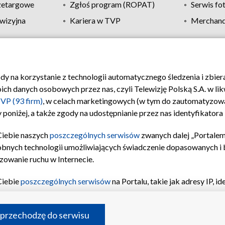
zetargowe
Zgłoś program (ROPAT)
Serwis fo
wizyjna
Kariera w TVP
Merchandi
Polityka prywatności
Moje zgody
Pomoc
Biuro re
ody na korzystanie z technologii automatycznego śledzenia i zbie
 danych osobowych przez nas, czyli Telewizję Polską S.A. w likw
VP (93 firm)
, w celach marketingowych (w tym do zautomatyzow
 poniżej, a także zgody na udostępnianie przez nas identyfikator
Ciebie naszych
poszczególnych serwisów
zwanych dalej „Portalem
obnych technologii umożliwiających świadczenie dopasowanych i be
zowanie ruchu w Internecie.
Ciebie
poszczególnych serwisów
na Portalu, takie jak adresy IP, 
sach Portalu czy historia odwiedzin będą przetwarzane przez TV
ji: przechowywania informacji na urządzeniu lub dostęp do nich,
©2026 Telewizja Polska S.A. w likwidacji
 przechodzę do serwisu
enia profilu spersonalizowanych treści, wyboru spersonalizowany