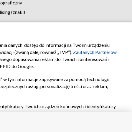
tograficzny
sing (znaki)
klamy
Kontakt
rania danych, dostęp do informacji na Twoim urządzeniu
idacji (zwaną dalej również „TVP”),
Zaufanych Partnerów
anego dopasowania reklam do Twoich zainteresowań i
a PPID do Google.
”, w tym informacje zapisywane za pomocą technologii
zpiecznych usług, personalizację treści oraz reklam,
identyfikatory Twoich urządzeń końcowych i identyfikatory
P,
Zaufanych Partnerów z IAB
oraz pozostałych
Zaufanych
 wyboru podstawowych reklam, wyboru spersonalizowanych
ch treści, pomiaru wydajności reklam, pomiaru wydajności