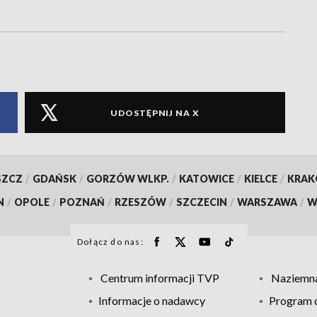
UDOSTĘPNIJ NA X
SZCZ
/
GDAŃSK
/
GORZÓW WLKP.
/
KATOWICE
/
KIELCE
/
KRA
N
/
OPOLE
/
POZNAŃ
/
RZESZÓW
/
SZCZECIN
/
WARSZAWA
/
W
Dołącz do nas:
Centrum informacji TVP
Naziemna
Informacje o nadawcy
Program d