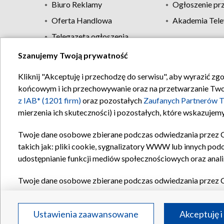
Biuro Reklamy
Ogłoszenie pr
Oferta Handlowa
Akademia Tele
Telegazeta ogłoszenia
Szanujemy Twoją prywatność
Regulamin TVP
Kliknij "Akceptuję i przechodzę do serwisu", aby wyrazić zg
końcowym i ich przechowywanie oraz na przetwarzanie Twoich
z IAB* (1201 firm)
oraz pozostałych
Zaufanych Partnerów T
mierzenia ich skuteczności) i pozostałych, które wskazujemy
Twoje dane osobowe zbierane podczas odwiedzania przez 
takich jak: pliki cookie, sygnalizatory WWW lub innych pod
udostępnianie funkcji mediów społecznościowych oraz anali
Twoje dane osobowe zbierane podczas odwiedzania przez 
plików cookie, informacje o Twoich wyszukiwaniach w serwi
Partnerów TVP
dla realizacji następujących celów i funkc
Ustawienia zaawansowane
Akceptuję i
reklam, tworzenia profilu spersonalizowanych reklam, tworz