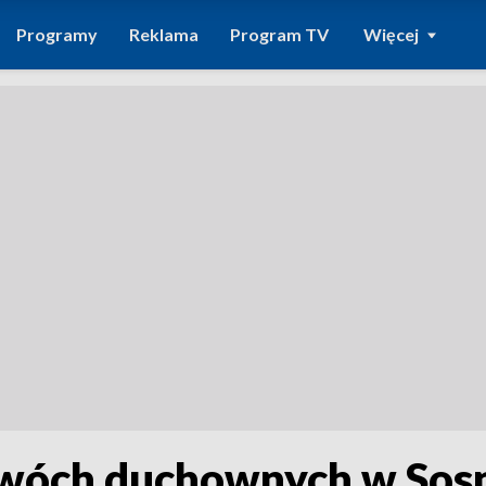
Programy
Reklama
Program TV
Więcej
dwóch duchownych w Sos