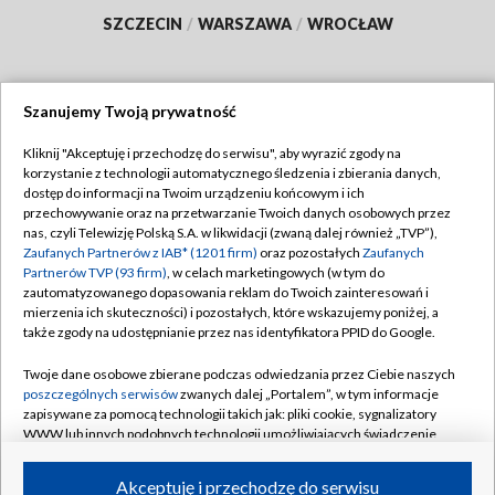
SZCZECIN
/
WARSZAWA
/
WROCŁAW
Szanujemy Twoją prywatność
Dołącz do nas:
Kliknij "Akceptuję i przechodzę do serwisu", aby wyrazić zgody na
korzystanie z technologii automatycznego śledzenia i zbierania danych,
TVP
dostęp do informacji na Twoim urządzeniu końcowym i ich
Abonament TVP
przechowywanie oraz na przetwarzanie Twoich danych osobowych przez
Regulamin TVP
nas, czyli Telewizję Polską S.A. w likwidacji (zwaną dalej również „TVP”),
Emisja w TVP
Polityka prywatności
Zaufanych Partnerów z IAB* (1201 firm)
oraz pozostałych
Zaufanych
Partnerów TVP (93 firm)
, w celach marketingowych (w tym do
Centrum informacji TVP
Moje zgody
zautomatyzowanego dopasowania reklam do Twoich zainteresowań i
mierzenia ich skuteczności) i pozostałych, które wskazujemy poniżej, a
Naziemna Telewizja Cyfrowa
Pomoc
także zgody na udostępnianie przez nas identyfikatora PPID do Google.
Sklep TVP
Biuro reklamy
Twoje dane osobowe zbierane podczas odwiedzania przez Ciebie naszych
Rada Programowa
Kontakt
poszczególnych serwisów
zwanych dalej „Portalem”, w tym informacje
zapisywane za pomocą technologii takich jak: pliki cookie, sygnalizatory
System NOS
WWW lub innych podobnych technologii umożliwiających świadczenie
dopasowanych i bezpiecznych usług, personalizację treści oraz reklam,
Informacje o nadawcy
Kanały
udostępnianie funkcji mediów społecznościowych oraz analizowanie
Akceptuję i przechodzę do serwisu
ruchu w Internecie.