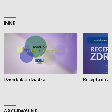
INNE
Dzień babci i dziadka
Recepta na z
ARCHIWALNE