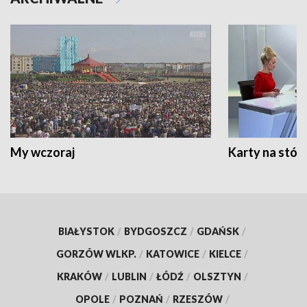
My wczoraj
Karty na stół:
BIAŁYSTOK
/
BYDGOSZCZ
/
GDAŃSK
/
GORZÓW WLKP.
/
KATOWICE
/
KIELCE
/
KRAKÓW
/
LUBLIN
/
ŁÓDŹ
/
OLSZTYN
/
OPOLE
/
POZNAŃ
/
RZESZÓW
/