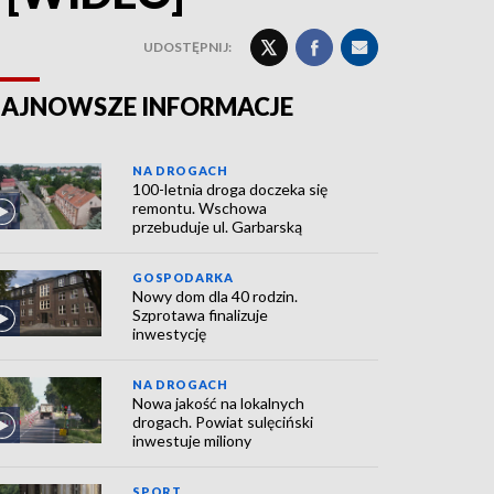
UDOSTĘPNIJ:
AJNOWSZE INFORMACJE
NA DROGACH
100-letnia droga doczeka się
remontu. Wschowa
przebuduje ul. Garbarską
GOSPODARKA
Nowy dom dla 40 rodzin.
Szprotawa finalizuje
inwestycję
NA DROGACH
Nowa jakość na lokalnych
drogach. Powiat sulęciński
inwestuje miliony
SPORT