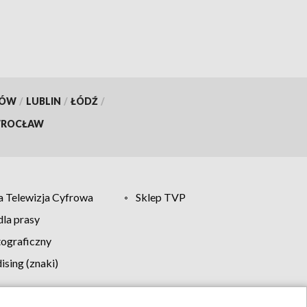
KÓW
/
LUBLIN
/
ŁÓDŹ
/
ROCŁAW
 Telewizja Cyfrowa
Sklep TVP
la prasy
tograficzny
sing (znaki)