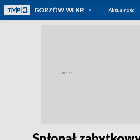
POWRÓT DO
GORZÓW WLKP.
Aktualności
TVP REGIONY
Spłonął zabytkow