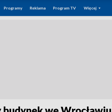
Programy
Reklama
Program TV
Więcej
y budynek we Wrocławi