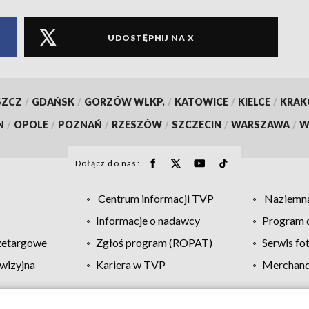
UDOSTĘPNIJ NA X
SZCZ
/
GDAŃSK
/
GORZÓW WLKP.
/
KATOWICE
/
KIELCE
/
KRA
N
/
OPOLE
/
POZNAŃ
/
RZESZÓW
/
SZCZECIN
/
WARSZAWA
/
W
Dołącz do nas:
Centrum informacji TVP
Naziemna
Informacje o nadawcy
Program d
zetargowe
Zgłoś program (ROPAT)
Serwis fo
wizyjna
Kariera w TVP
Merchandi