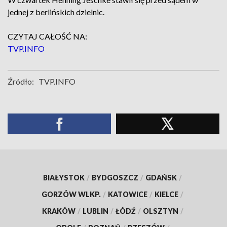
jednej z berlińskich dzielnic.
CZYTAJ CAŁOŚĆ NA:
TVP.INFO
Źródło:
TVP.INFO
BIAŁYSTOK
/
BYDGOSZCZ
/
GDAŃSK
/
GORZÓW WLKP.
/
KATOWICE
/
KIELCE
/
KRAKÓW
/
LUBLIN
/
ŁÓDŹ
/
OLSZTYN
/