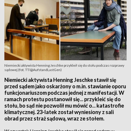
Niemiecki aktywista Henning Jeschke przykleił się do stołu podczas rozprawy
sądowej (fot. TT/@AufstandLastGen)
Niemiecki aktywista Henning Jeschke stawił się
przed sądem jako oskarżony o m.in. stawianie oporu
funkcjonariuszom podczas jednej z manifestacji. W
ramach protestu postanowił się... przykleić się do
stołu, bo sąd nie pozwolił mu mówić o... katastrofie
klimatycznej. 23-latek został wyniesiony z sali
obrad przez straż sądową, wraz ze stołem.
W czwartek Henning Jeschke stawił się przed sądem w