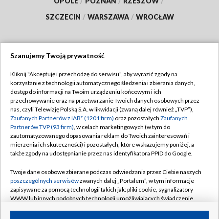
OPOLE
/
POZNAŃ
/
RZESZÓW
/
SZCZECIN
/
WARSZAWA
/
WROCŁAW
Szanujemy Twoją prywatność
Dołącz do nas:
Kliknij "Akceptuję i przechodzę do serwisu", aby wyrazić zgody na
korzystanie z technologii automatycznego śledzenia i zbierania danych,
TVP
dostęp do informacji na Twoim urządzeniu końcowym i ich
Abonament TVP
przechowywanie oraz na przetwarzanie Twoich danych osobowych przez
Regulamin TVP
nas, czyli Telewizję Polską S.A. w likwidacji (zwaną dalej również „TVP”),
Emisja w TVP
Zaufanych Partnerów z IAB* (1201 firm)
Polityka prywatności
oraz pozostałych
Zaufanych
Partnerów TVP (93 firm)
, w celach marketingowych (w tym do
Centrum informacji TVP
Moje zgody
zautomatyzowanego dopasowania reklam do Twoich zainteresowań i
mierzenia ich skuteczności) i pozostałych, które wskazujemy poniżej, a
Naziemna Telewizja Cyfrowa
Pomoc
także zgody na udostępnianie przez nas identyfikatora PPID do Google.
Sklep TVP
Biuro reklamy
Twoje dane osobowe zbierane podczas odwiedzania przez Ciebie naszych
Rada Programowa
poszczególnych serwisów
zwanych dalej „Portalem”, w tym informacje
Kontakt
zapisywane za pomocą technologii takich jak: pliki cookie, sygnalizatory
System NOS
WWW lub innych podobnych technologii umożliwiających świadczenie
dopasowanych i bezpiecznych usług, personalizację treści oraz reklam,
Informacje o nadawcy
Kanały
udostępnianie funkcji mediów społecznościowych oraz analizowanie