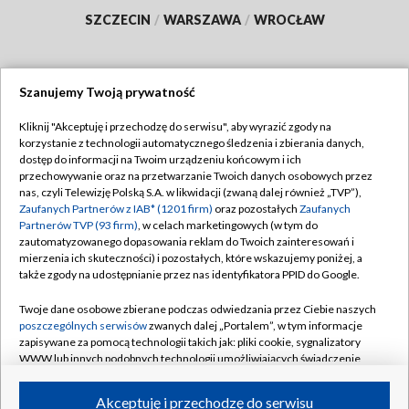
SZCZECIN
/
WARSZAWA
/
WROCŁAW
Szanujemy Twoją prywatność
Dołącz do nas:
Kliknij "Akceptuję i przechodzę do serwisu", aby wyrazić zgody na
korzystanie z technologii automatycznego śledzenia i zbierania danych,
TVP
dostęp do informacji na Twoim urządzeniu końcowym i ich
Abonament TVP
przechowywanie oraz na przetwarzanie Twoich danych osobowych przez
Regulamin TVP
nas, czyli Telewizję Polską S.A. w likwidacji (zwaną dalej również „TVP”),
Emisja w TVP
Polityka prywatności
Zaufanych Partnerów z IAB* (1201 firm)
oraz pozostałych
Zaufanych
Partnerów TVP (93 firm)
, w celach marketingowych (w tym do
Centrum informacji TVP
Moje zgody
zautomatyzowanego dopasowania reklam do Twoich zainteresowań i
mierzenia ich skuteczności) i pozostałych, które wskazujemy poniżej, a
Naziemna Telewizja Cyfrowa
Pomoc
także zgody na udostępnianie przez nas identyfikatora PPID do Google.
Sklep TVP
Biuro reklamy
Twoje dane osobowe zbierane podczas odwiedzania przez Ciebie naszych
Rada Programowa
Kontakt
poszczególnych serwisów
zwanych dalej „Portalem”, w tym informacje
zapisywane za pomocą technologii takich jak: pliki cookie, sygnalizatory
System NOS
WWW lub innych podobnych technologii umożliwiających świadczenie
dopasowanych i bezpiecznych usług, personalizację treści oraz reklam,
Informacje o nadawcy
Kanały
udostępnianie funkcji mediów społecznościowych oraz analizowanie
Akceptuję i przechodzę do serwisu
ruchu w Internecie.