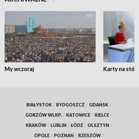
My wczoraj
Karty na stół:
BIAŁYSTOK
/
BYDGOSZCZ
/
GDAŃSK
/
GORZÓW WLKP.
/
KATOWICE
/
KIELCE
/
KRAKÓW
/
LUBLIN
/
ŁÓDŹ
/
OLSZTYN
/
OPOLE
/
POZNAŃ
/
RZESZÓW
/