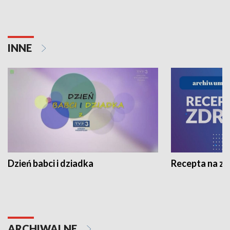
INNE
Dzień babci i dziadka
Recepta na z
ARCHIWALNE