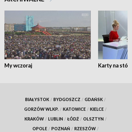
My wczoraj
Karty na stół:
BIAŁYSTOK
/
BYDGOSZCZ
/
GDAŃSK
/
GORZÓW WLKP.
/
KATOWICE
/
KIELCE
/
KRAKÓW
/
LUBLIN
/
ŁÓDŹ
/
OLSZTYN
/
OPOLE
/
POZNAŃ
/
RZESZÓW
/