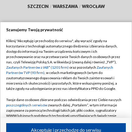
SZCZECIN
/
WARSZAWA
/
WROCŁAW
Szanujemy Twoją prywatność
Dołącz do nas:
Kliknij "Akceptuję i przechodzę do serwisu", aby wyrazić zgody na
korzystanie z technologii automatycznego śledzenia i zbierania danych,
TVP
dostęp do informacji na Twoim urządzeniu końcowym i ich
Abonament TVP
przechowywanie oraz na przetwarzanie Twoich danych osobowych przez
Regulamin TVP
nas, czyli Telewizję Polską S.A. w likwidacji (zwaną dalej również „TVP”),
Emisja w TVP
Polityka prywatności
Zaufanych Partnerów z IAB* (1201 firm)
oraz pozostałych
Zaufanych
Partnerów TVP (93 firm)
, w celach marketingowych (w tym do
Centrum informacji TVP
Moje zgody
zautomatyzowanego dopasowania reklam do Twoich zainteresowań i
mierzenia ich skuteczności) i pozostałych, które wskazujemy poniżej, a
Naziemna Telewizja Cyfrowa
Pomoc
także zgody na udostępnianie przez nas identyfikatora PPID do Google.
Sklep TVP
Biuro reklamy
Twoje dane osobowe zbierane podczas odwiedzania przez Ciebie naszych
Rada Programowa
Kontakt
poszczególnych serwisów
zwanych dalej „Portalem”, w tym informacje
zapisywane za pomocą technologii takich jak: pliki cookie, sygnalizatory
System NOS
WWW lub innych podobnych technologii umożliwiających świadczenie
dopasowanych i bezpiecznych usług, personalizację treści oraz reklam,
Informacje o nadawcy
Kanały
udostępnianie funkcji mediów społecznościowych oraz analizowanie
Akceptuję i przechodzę do serwisu
ruchu w Internecie.