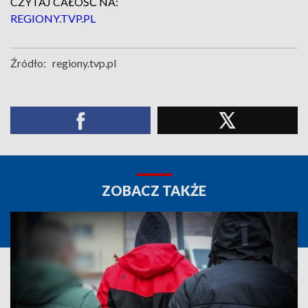
CZYTAJ CAŁOŚĆ NA:
REGIONY.TVP.PL
Źródło:
regiony.tvp.pl
ZOBACZ TAKŻE