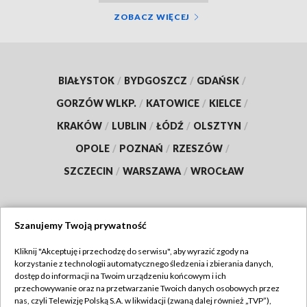
ZOBACZ WIĘCEJ
BIAŁYSTOK
/
BYDGOSZCZ
/
GDAŃSK
/
GORZÓW WLKP.
/
KATOWICE
/
KIELCE
/
KRAKÓW
/
LUBLIN
/
ŁÓDŹ
/
OLSZTYN
/
OPOLE
/
POZNAŃ
/
RZESZÓW
/
SZCZECIN
/
WARSZAWA
/
WROCŁAW
Szanujemy Twoją prywatność
Dołącz do nas:
Kliknij "Akceptuję i przechodzę do serwisu", aby wyrazić zgody na
korzystanie z technologii automatycznego śledzenia i zbierania danych,
TVP
dostęp do informacji na Twoim urządzeniu końcowym i ich
Abonament TVP
przechowywanie oraz na przetwarzanie Twoich danych osobowych przez
Regulamin TVP
nas, czyli Telewizję Polską S.A. w likwidacji (zwaną dalej również „TVP”),