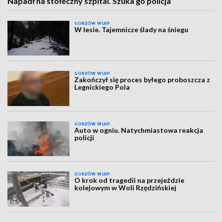
Napadł na stołeczny szpital. Szuka go policja
GORZÓW WLKP.
W lesie. Tajemnicze ślady na śniegu
GORZÓW WLKP.
Zakończył się proces byłego proboszcza z
Legnickiego Pola
GORZÓW WLKP.
Auto w ogniu. Natychmiastowa reakcja
policji
GORZÓW WLKP.
O krok od tragedii na przejeździe
kolejowym w Woli Rzędzińskiej