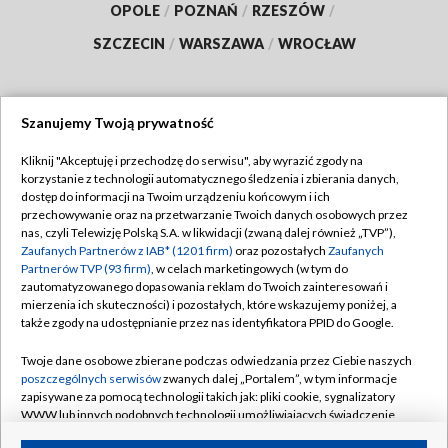
OPOLE
/
POZNAŃ
/
RZESZÓW
/
SZCZECIN
/
WARSZAWA
/
WROCŁAW
Szanujemy Twoją prywatność
Dołącz do nas:
Kliknij "Akceptuję i przechodzę do serwisu", aby wyrazić zgody na
korzystanie z technologii automatycznego śledzenia i zbierania danych,
TVP
dostęp do informacji na Twoim urządzeniu końcowym i ich
Abonament TVP
przechowywanie oraz na przetwarzanie Twoich danych osobowych przez
Regulamin TVP
nas, czyli Telewizję Polską S.A. w likwidacji (zwaną dalej również „TVP”),
Emisja w TVP
Zaufanych Partnerów z IAB* (1201 firm)
Polityka prywatności
oraz pozostałych
Zaufanych
Partnerów TVP (93 firm)
, w celach marketingowych (w tym do
Centrum informacji TVP
Moje zgody
zautomatyzowanego dopasowania reklam do Twoich zainteresowań i
mierzenia ich skuteczności) i pozostałych, które wskazujemy poniżej, a
Naziemna Telewizja Cyfrowa
Pomoc
także zgody na udostępnianie przez nas identyfikatora PPID do Google.
Sklep TVP
Biuro reklamy
Twoje dane osobowe zbierane podczas odwiedzania przez Ciebie naszych
Rada Programowa
poszczególnych serwisów
zwanych dalej „Portalem”, w tym informacje
Kontakt
zapisywane za pomocą technologii takich jak: pliki cookie, sygnalizatory
System NOS
WWW lub innych podobnych technologii umożliwiających świadczenie
dopasowanych i bezpiecznych usług, personalizację treści oraz reklam,
Informacje o nadawcy
Kanały