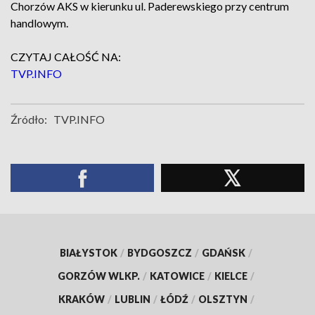
Chorzów AKS w kierunku ul. Paderewskiego przy centrum
handlowym.
CZYTAJ CAŁOŚĆ NA:
TVP.INFO
Źródło:
TVP.INFO
BIAŁYSTOK
/
BYDGOSZCZ
/
GDAŃSK
/
GORZÓW WLKP.
/
KATOWICE
/
KIELCE
/
KRAKÓW
/
LUBLIN
/
ŁÓDŹ
/
OLSZTYN
/