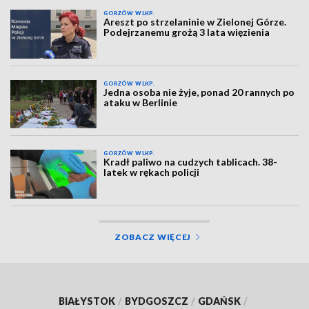
GORZÓW WLKP.
Areszt po strzelaninie w Zielonej Górze.
Podejrzanemu grożą 3 lata więzienia
GORZÓW WLKP.
Jedna osoba nie żyje, ponad 20 rannych po
ataku w Berlinie
GORZÓW WLKP.
Kradł paliwo na cudzych tablicach. 38-
latek w rękach policji
ZOBACZ WIĘCEJ
BIAŁYSTOK
/
BYDGOSZCZ
/
GDAŃSK
/