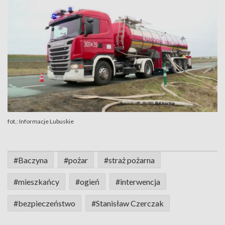
fot.: Informacje Lubuskie
#Baczyna
#pożar
#straż pożarna
#mieszkańcy
#ogień
#interwencja
#bezpieczeństwo
#Stanisław Czerczak