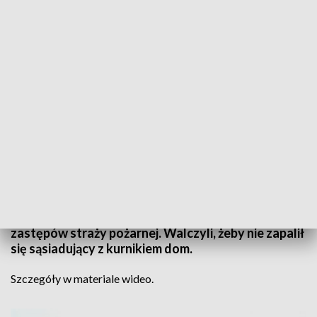
Informacje Lubuskie, 14.02.2023
Dym było widać z drugiego końca Gorzowa. Palił się
kurnik, w którym na szczęście nie było ptaków,
tylko słoma. Z ogniem walczyło kilkanaście
zastępów straży pożarnej. Walczyli, żeby nie zapalił
się sąsiadujący z kurnikiem dom.
Szczegóły w materiale wideo.