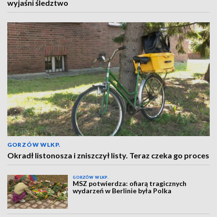
wyjaśni śledztwo
GORZÓW WLKP.
Okradł listonosza i zniszczył listy. Teraz czeka go proces
GORZÓW WLKP.
MSZ potwierdza: ofiarą tragicznych
wydarzeń w Berlinie była Polka