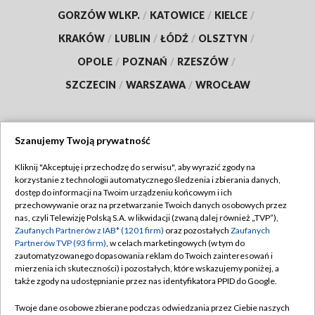
GORZÓW WLKP.
/
KATOWICE
/
KIELCE
/
KRAKÓW
/
LUBLIN
/
ŁÓDŹ
/
OLSZTYN
/
OPOLE
/
POZNAŃ
/
RZESZÓW
/
SZCZECIN
/
WARSZAWA
/
WROCŁAW
Szanujemy Twoją prywatność
Dołącz do nas:
Kliknij "Akceptuję i przechodzę do serwisu", aby wyrazić zgody na
korzystanie z technologii automatycznego śledzenia i zbierania danych,
TVP
dostęp do informacji na Twoim urządzeniu końcowym i ich
Abonament TVP
przechowywanie oraz na przetwarzanie Twoich danych osobowych przez
Regulamin TVP
nas, czyli Telewizję Polską S.A. w likwidacji (zwaną dalej również „TVP”),
Emisja w TVP
Polityka prywatności
Zaufanych Partnerów z IAB* (1201 firm)
oraz pozostałych
Zaufanych
Partnerów TVP (93 firm)
, w celach marketingowych (w tym do
Centrum informacji TVP
Moje zgody
zautomatyzowanego dopasowania reklam do Twoich zainteresowań i
mierzenia ich skuteczności) i pozostałych, które wskazujemy poniżej, a
Naziemna Telewizja Cyfrowa
Pomoc
także zgody na udostępnianie przez nas identyfikatora PPID do Google.
Sklep TVP
Biuro reklamy
Twoje dane osobowe zbierane podczas odwiedzania przez Ciebie naszych