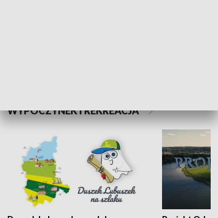
Kalejdoskop
Sołtys na med
WYPOCZYNEK I REKREACJA