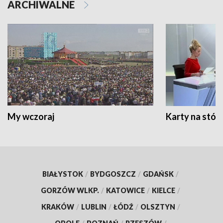
ARCHIWALNE
My wczoraj
Karty na stół:
BIAŁYSTOK
/
BYDGOSZCZ
/
GDAŃSK
/
GORZÓW WLKP.
/
KATOWICE
/
KIELCE
/
KRAKÓW
/
LUBLIN
/
ŁÓDŹ
/
OLSZTYN
/