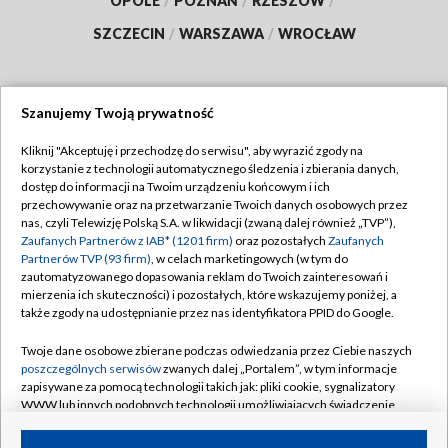
OPOLE
/
POZNAŃ
/
RZESZÓW
/
SZCZECIN
/
WARSZAWA
/
WROCŁAW
Szanujemy Twoją prywatność
Dołącz do nas:
Kliknij "Akceptuję i przechodzę do serwisu", aby wyrazić zgody na
korzystanie z technologii automatycznego śledzenia i zbierania danych,
TVP
dostęp do informacji na Twoim urządzeniu końcowym i ich
Abonament TVP
przechowywanie oraz na przetwarzanie Twoich danych osobowych przez
Regulamin TVP
nas, czyli Telewizję Polską S.A. w likwidacji (zwaną dalej również „TVP”),
Emisja w TVP
Polityka prywatności
Zaufanych Partnerów z IAB* (1201 firm)
oraz pozostałych
Zaufanych
Partnerów TVP (93 firm)
, w celach marketingowych (w tym do
Centrum informacji TVP
Moje zgody
zautomatyzowanego dopasowania reklam do Twoich zainteresowań i
mierzenia ich skuteczności) i pozostałych, które wskazujemy poniżej, a
Naziemna Telewizja Cyfrowa
Pomoc
także zgody na udostępnianie przez nas identyfikatora PPID do Google.
Sklep TVP
Biuro reklamy
Twoje dane osobowe zbierane podczas odwiedzania przez Ciebie naszych
Rada Programowa
Kontakt
poszczególnych serwisów
zwanych dalej „Portalem”, w tym informacje
zapisywane za pomocą technologii takich jak: pliki cookie, sygnalizatory
System NOS
WWW lub innych podobnych technologii umożliwiających świadczenie
dopasowanych i bezpiecznych usług, personalizację treści oraz reklam,
Informacje o nadawcy
Kanały
udostępnianie funkcji mediów społecznościowych oraz analizowanie