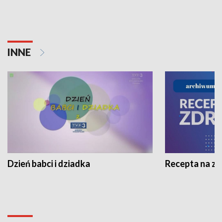
INNE
Dzień babci i dziadka
Recepta na z