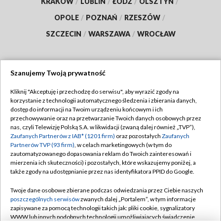
KRAKÓW
/
LUBLIN
/
ŁÓDŹ
/
OLSZTYN
/
OPOLE
/
POZNAŃ
/
RZESZÓW
/
SZCZECIN
/
WARSZAWA
/
WROCŁAW
Szanujemy Twoją prywatność
Dołącz do nas:
Kliknij "Akceptuję i przechodzę do serwisu", aby wyrazić zgody na
korzystanie z technologii automatycznego śledzenia i zbierania danych,
TVP
dostęp do informacji na Twoim urządzeniu końcowym i ich
Abonament TVP
przechowywanie oraz na przetwarzanie Twoich danych osobowych przez
Regulamin TVP
nas, czyli Telewizję Polską S.A. w likwidacji (zwaną dalej również „TVP”),
Emisja w TVP
Zaufanych Partnerów z IAB* (1201 firm)
Polityka prywatności
oraz pozostałych
Zaufanych
Partnerów TVP (93 firm)
, w celach marketingowych (w tym do
Centrum informacji TVP
Moje zgody
zautomatyzowanego dopasowania reklam do Twoich zainteresowań i
mierzenia ich skuteczności) i pozostałych, które wskazujemy poniżej, a
Naziemna Telewizja Cyfrowa
Pomoc
także zgody na udostępnianie przez nas identyfikatora PPID do Google.
Sklep TVP
Biuro reklamy
Twoje dane osobowe zbierane podczas odwiedzania przez Ciebie naszych
Rada Programowa
poszczególnych serwisów
zwanych dalej „Portalem”, w tym informacje
Kontakt
zapisywane za pomocą technologii takich jak: pliki cookie, sygnalizatory
System NOS
WWW lub innych podobnych technologii umożliwiających świadczenie