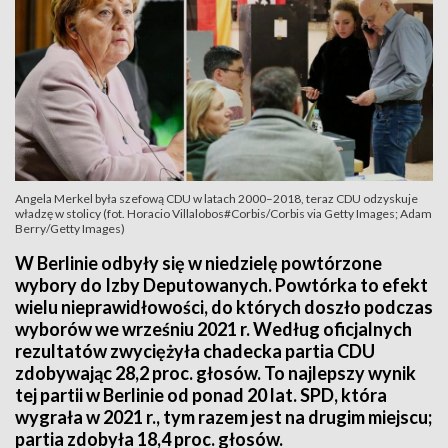
Angela Merkel była szefową CDU w latach 2000–2018, teraz CDU odzyskuje
władzę w stolicy (fot. Horacio Villalobos#Corbis/Corbis via Getty Images; Adam
Berry/Getty Images)
W Berlinie odbyły się w niedzielę powtórzone
wybory do Izby Deputowanych. Powtórka to efekt
wielu nieprawidłowości, do których doszło podczas
wyborów we wrześniu 2021 r. Według oficjalnych
rezultatów zwyciężyła chadecka partia CDU
zdobywając 28,2 proc. głosów. To najlepszy wynik
tej partii w Berlinie od ponad 20 lat. SPD, która
wygrała w 2021 r., tym razem jest na drugim miejscu;
partia zdobyła 18,4 proc. głosów.