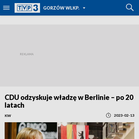
POWRÓT DO
GORZÓW WLKP.
TVP REGIONY
CDU odzyskuje władzę w Berlinie – po 20
latach
2023-02-13
KW