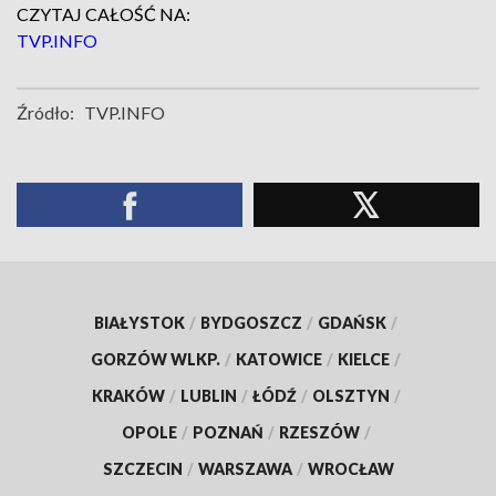
CZYTAJ CAŁOŚĆ NA:
TVP.INFO
Źródło:
TVP.INFO
BIAŁYSTOK
/
BYDGOSZCZ
/
GDAŃSK
/
GORZÓW WLKP.
/
KATOWICE
/
KIELCE
/
KRAKÓW
/
LUBLIN
/
ŁÓDŹ
/
OLSZTYN
/
OPOLE
/
POZNAŃ
/
RZESZÓW
/
SZCZECIN
/
WARSZAWA
/
WROCŁAW