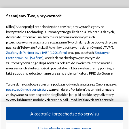
Szanujemy Twoją prywatność
Dołącz do nas:
Kliknij "Akceptuję i przechodzę do serwisu", aby wyrazić zgody na
korzystanie z technologii automatycznego śledzenia i zbierania danych,
TVP
dostęp do informacji na Twoim urządzeniu końcowym i ich
Abonament TVP
przechowywanie oraz na przetwarzanie Twoich danych osobowych przez
Regulamin TVP
nas, czyli Telewizję Polską S.A. w likwidacji (zwaną dalej również „TVP”),
Emisja w TVP
Zaufanych Partnerów z IAB* (1201 firm)
Polityka prywatności
oraz pozostałych
Zaufanych
Partnerów TVP (93 firm)
, w celach marketingowych (w tym do
Centrum informacji TVP
Moje zgody
zautomatyzowanego dopasowania reklam do Twoich zainteresowań i
mierzenia ich skuteczności) i pozostałych, które wskazujemy poniżej, a
Naziemna Telewizja Cyfrowa
Pomoc
także zgody na udostępnianie przez nas identyfikatora PPID do Google.
Sklep TVP
Biuro reklamy
Twoje dane osobowe zbierane podczas odwiedzania przez Ciebie naszych
Rada Programowa
poszczególnych serwisów
zwanych dalej „Portalem”, w tym informacje
Kontakt
zapisywane za pomocą technologii takich jak: pliki cookie, sygnalizatory
System NOS
WWW lub innych podobnych technologii umożliwiających świadczenie
dopasowanych i bezpiecznych usług, personalizację treści oraz reklam,
Informacje o nadawcy
Kanały
udostępnianie funkcji mediów społecznościowych oraz analizowanie
Akceptuję i przechodzę do serwisu
ruchu w Internecie.
Program dla prasy
©2026 Telewizja Polska S.A. w likwidacji
Biuro Reklamy
Twoje dane osobowe zbierane podczas odwiedzania przez Ciebie
Ustawienia zaawansowane