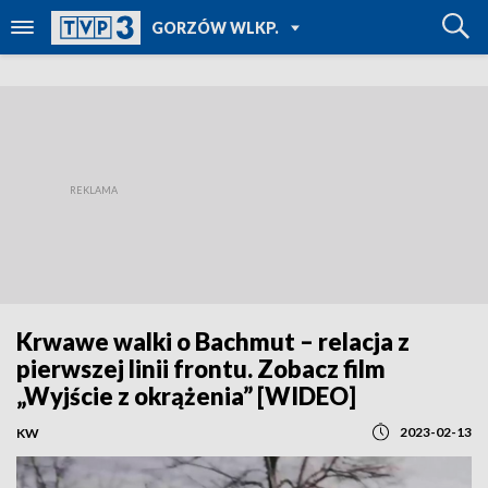
POWRÓT DO
GORZÓW WLKP.
TVP REGIONY
Krwawe walki o Bachmut – relacja z
pierwszej linii frontu. Zobacz film
„Wyjście z okrążenia” [WIDEO]
2023-02-13
KW