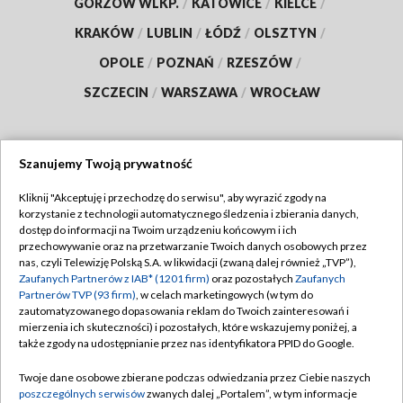
GORZÓW WLKP.
/
KATOWICE
/
KIELCE
/
KRAKÓW
/
LUBLIN
/
ŁÓDŹ
/
OLSZTYN
/
OPOLE
/
POZNAŃ
/
RZESZÓW
/
SZCZECIN
/
WARSZAWA
/
WROCŁAW
Szanujemy Twoją prywatność
Dołącz do nas:
Kliknij "Akceptuję i przechodzę do serwisu", aby wyrazić zgody na
korzystanie z technologii automatycznego śledzenia i zbierania danych,
TVP
dostęp do informacji na Twoim urządzeniu końcowym i ich
Abonament TVP
przechowywanie oraz na przetwarzanie Twoich danych osobowych przez
Regulamin TVP
nas, czyli Telewizję Polską S.A. w likwidacji (zwaną dalej również „TVP”),
Emisja w TVP
Zaufanych Partnerów z IAB* (1201 firm)
Polityka prywatności
oraz pozostałych
Zaufanych
Partnerów TVP (93 firm)
, w celach marketingowych (w tym do
Centrum informacji TVP
Moje zgody
zautomatyzowanego dopasowania reklam do Twoich zainteresowań i
mierzenia ich skuteczności) i pozostałych, które wskazujemy poniżej, a
Naziemna Telewizja Cyfrowa
Pomoc
także zgody na udostępnianie przez nas identyfikatora PPID do Google.
Sklep TVP
Biuro reklamy
Twoje dane osobowe zbierane podczas odwiedzania przez Ciebie naszych
Rada Programowa
poszczególnych serwisów
zwanych dalej „Portalem”, w tym informacje
Kontakt