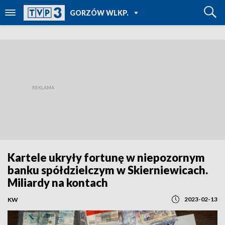
POWRÓT DO
GORZÓW WLKP.
TVP REGIONY
Kartele ukryły fortunę w niepozornym
banku spółdzielczym w Skierniewicach.
Miliardy na kontach
2023-02-13
KW