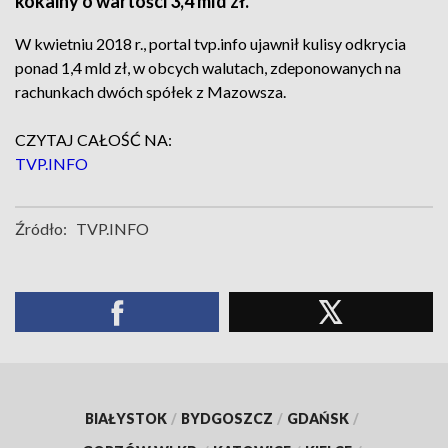
kokainy o wartości 3,4 mld zł.
W kwietniu 2018 r., portal tvp.info ujawnił kulisy odkrycia
ponad 1,4 mld zł, w obcych walutach, zdeponowanych na
rachunkach dwóch spółek z Mazowsza.
CZYTAJ CAŁOŚĆ NA:
TVP.INFO
Źródło:
TVP.INFO
BIAŁYSTOK
/
BYDGOSZCZ
/
GDAŃSK
/