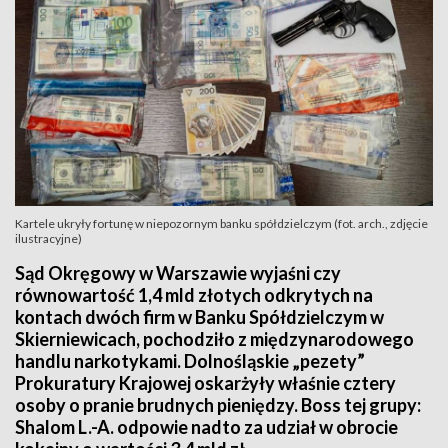
Kartele ukryły fortunę w niepozornym banku spółdzielczym (fot. arch., zdjęcie
ilustracyjne)
Sąd Okręgowy w Warszawie wyjaśni czy
równowartość 1,4 mld złotych odkrytych na
kontach dwóch firm w Banku Spółdzielczym w
Skierniewicach, pochodziło z międzynarodowego
handlu narkotykami. Dolnośląskie „pezety”
Prokuratury Krajowej oskarżyły właśnie cztery
osoby o pranie brudnych pieniędzy. Boss tej grupy:
Shalom L.-A. odpowie nadto za udział w obrocie