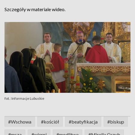
Szczegóły w materiale wideo.
fot.: Informacje Lubuskie
#Wschowa
#kościół
#beatyfikacja
#biskup
#msza
#wierni
#modlitwa
#Mirella Grzyb