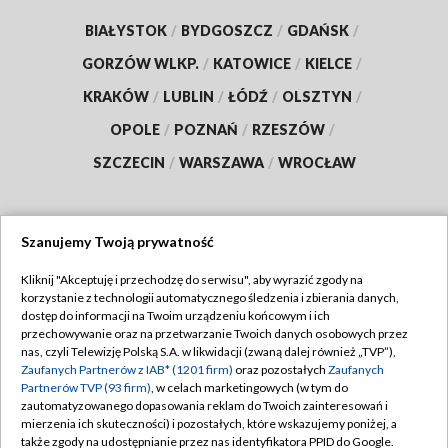
BIAŁYSTOK
/
BYDGOSZCZ
/
GDAŃSK
/
GORZÓW WLKP.
/
KATOWICE
/
KIELCE
/
KRAKÓW
/
LUBLIN
/
ŁÓDŹ
/
OLSZTYN
/
OPOLE
/
POZNAŃ
/
RZESZÓW
/
SZCZECIN
/
WARSZAWA
/
WROCŁAW
Szanujemy Twoją prywatność
Dołącz do nas:
Kliknij "Akceptuję i przechodzę do serwisu", aby wyrazić zgody na
korzystanie z technologii automatycznego śledzenia i zbierania danych,
TVP
dostęp do informacji na Twoim urządzeniu końcowym i ich
Abonament TVP
przechowywanie oraz na przetwarzanie Twoich danych osobowych przez
Regulamin TVP
nas, czyli Telewizję Polską S.A. w likwidacji (zwaną dalej również „TVP”),
Emisja w TVP
Polityka prywatności
Zaufanych Partnerów z IAB* (1201 firm)
oraz pozostałych
Zaufanych
Partnerów TVP (93 firm)
, w celach marketingowych (w tym do
Centrum informacji TVP
Moje zgody
zautomatyzowanego dopasowania reklam do Twoich zainteresowań i
mierzenia ich skuteczności) i pozostałych, które wskazujemy poniżej, a
Naziemna Telewizja Cyfrowa
Pomoc
także zgody na udostępnianie przez nas identyfikatora PPID do Google.