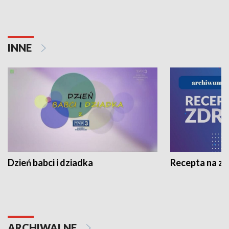
INNE
Dzień babci i dziadka
Recepta na z
ARCHIWALNE