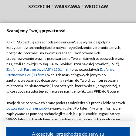
SZCZECIN
/
WARSZAWA
/
WROCŁAW
Szanujemy Twoją prywatność
Dołącz do nas:
Kliknij "Akceptuję i przechodzę do serwisu", aby wyrazić zgody na
korzystanie z technologii automatycznego śledzenia i zbierania danych,
TVP
dostęp do informacji na Twoim urządzeniu końcowym i ich
Abonament TVP
przechowywanie oraz na przetwarzanie Twoich danych osobowych przez
Regulamin TVP
nas, czyli Telewizję Polską S.A. w likwidacji (zwaną dalej również „TVP”),
Emisja w TVP
Polityka prywatności
Zaufanych Partnerów z IAB* (1201 firm)
oraz pozostałych
Zaufanych
Partnerów TVP (93 firm)
, w celach marketingowych (w tym do
Centrum informacji TVP
Moje zgody
zautomatyzowanego dopasowania reklam do Twoich zainteresowań i
mierzenia ich skuteczności) i pozostałych, które wskazujemy poniżej, a
Naziemna Telewizja Cyfrowa
Pomoc
także zgody na udostępnianie przez nas identyfikatora PPID do Google.
Sklep TVP
Biuro reklamy
Twoje dane osobowe zbierane podczas odwiedzania przez Ciebie naszych
Rada Programowa
Kontakt
poszczególnych serwisów
zwanych dalej „Portalem”, w tym informacje
zapisywane za pomocą technologii takich jak: pliki cookie, sygnalizatory
System NOS
WWW lub innych podobnych technologii umożliwiających świadczenie
dopasowanych i bezpiecznych usług, personalizację treści oraz reklam,
Informacje o nadawcy
Kanały
udostępnianie funkcji mediów społecznościowych oraz analizowanie
Akceptuję i przechodzę do serwisu
ruchu w Internecie.