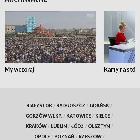
My wczoraj
Karty na stół:
BIAŁYSTOK
/
BYDGOSZCZ
/
GDAŃSK
/
GORZÓW WLKP.
/
KATOWICE
/
KIELCE
/
KRAKÓW
/
LUBLIN
/
ŁÓDŹ
/
OLSZTYN
/
OPOLE
/
POZNAŃ
/
RZESZÓW
/