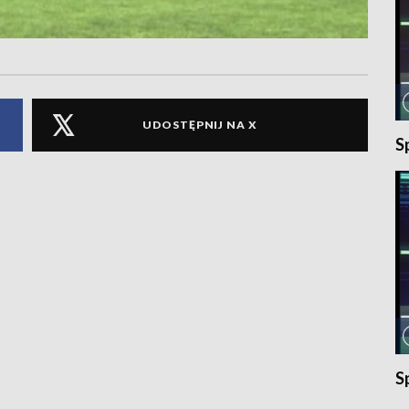
UDOSTĘPNIJ NA X
S
S