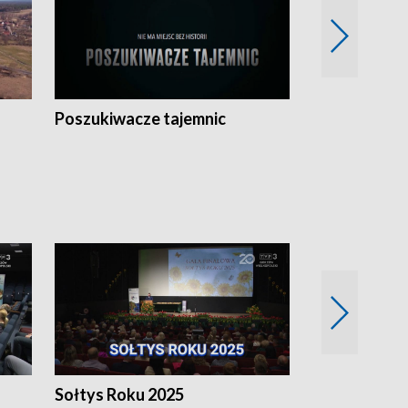
Poszukiwacze tajemnic
Kostrzyn na 
h
Sołtys Roku 2025
20 lat minęł