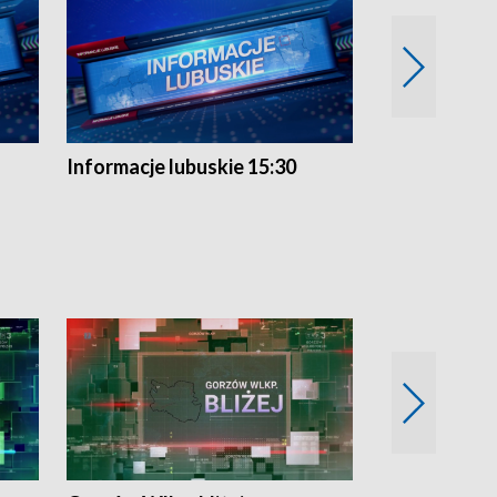
Informacje lubuskie 15:30
Przegląd ty