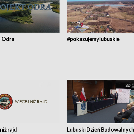
t Odra
#pokazujemylubuskie
niż rajd
Lubuski Dzień Budowalnyc