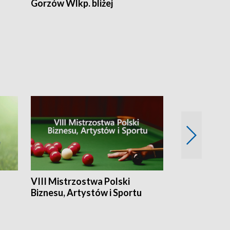
Gorzów Wlkp. bliżej
Lubuskie bliż
VIII Mistrzostwa Polski
Cztery kwar
Biznesu, Artystów i Sportu